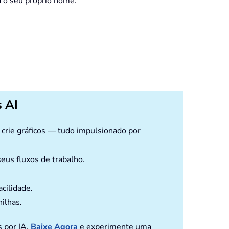
a o seu próprio nome.
 AI
e crie gráficos — tudo impulsionado por
eus fluxos de trabalho.
cilidade.
nilhas.
s por IA.
Baixe Agora
e experimente uma