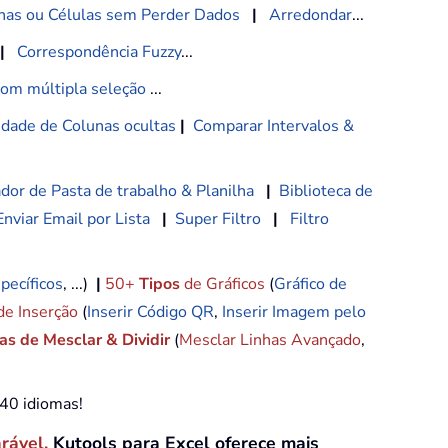
nas ou Células sem Perder Dados
|
Arredondar
...
|
Correspondência Fuzzy
...
com múltipla seleção
...
lidade de Colunas ocultas
|
Comparar Intervalos &
dor de Pasta de trabalho & Planilha
|
Biblioteca de
Enviar Email por Lista
|
Super Filtro
|
Filtro
pecíficos
, ...)
|
50+
Tipos
de Gráficos
(
Gráfico de
de Inserção
(
Inserir Código QR
,
Inserir Imagem pelo
s de Mesclar & Dividir
(
Mesclar Linhas Avançado
,
e40 idiomas!
arável.
Kutools para Excel oferece mais