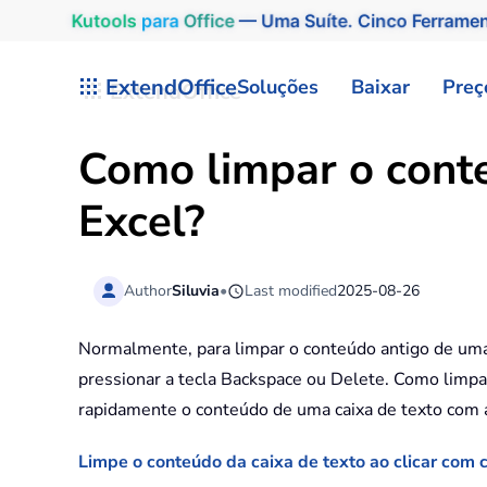
Kutools
para
Office
— Uma Suíte. Cinco Ferrame
Skip to main content
ExtendOffice
Soluções
Baixar
Preç
Como limpar o conte
Excel?
Author
Siluvia
•
Last modified
2025-08-26
Normalmente, para limpar o conteúdo antigo de uma c
pressionar a tecla Backspace ou Delete. Como limp
rapidamente o conteúdo de uma caixa de texto com 
Limpe o conteúdo da caixa de texto ao clicar com