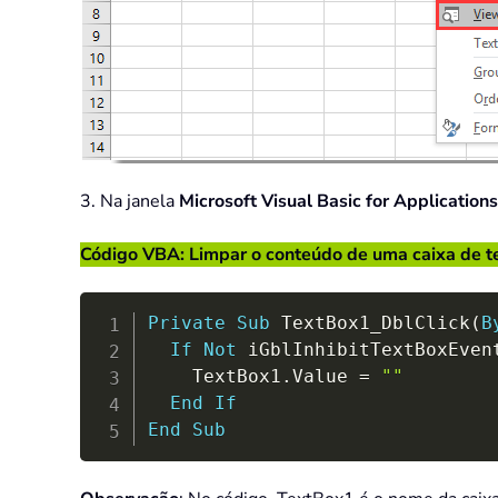
3. Na janela
Microsoft Visual Basic for Applications
Código VBA: Limpar o conteúdo de uma caixa de te
Private
Sub
 TextBox1_DblClick
(
B
If
Not
 iGblInhibitTextBoxEven
    TextBox1
.
Value 
=
""
End
If
End
Sub