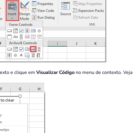
texto e clique em
Visualizar Código
no menu de contexto. Veja 