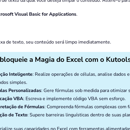
 de texto da qual você deseja limpar o conteúdo. Altere-o par
rosoft Visual Basic for Applications
.
ixa de texto, seu conteúdo será limpo imediatamente.
bloqueie a Magia do Excel com o Kutools
ção Inteligente
: Realize operações de células, analise dados 
dos simples.
las Personalizadas
: Gere fórmulas sob medida para otimizar s
icação VBA
: Escreva e implemente código VBA sem esforço.
pretação de Fórmulas
: Compreenda fórmulas complexas com fa
ção de Texto
: Supere barreiras linguísticas dentro de suas pla
cialize suas capacidades no Excel com ferramentas alimentada