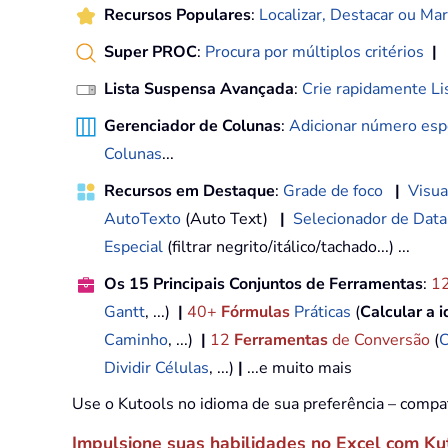
Recursos Populares
:
Localizar, Destacar ou Mar
Super PROC
:
Procura por múltiplos critérios
|
Lista Suspensa Avançada
:
Crie rapidamente Li
Gerenciador de Colunas
:
Adicionar número espe
Colunas
...
Recursos em Destaque
:
Grade de foco
|
Visua
AutoTexto
(Auto Text)
|
Selecionador de Data
Especial
(filtrar negrito/itálico/tachado...) ...
Os 15 Principais Conjuntos de Ferramentas
:
1
Gantt
, ...)
|
40+
Fórmulas
Práticas
(
Calcular a 
Caminho
, ...)
|
12
Ferramentas
de Conversão
(
C
Dividir Células
, ...)
|
...e muito mais
Use o Kutools no idioma de sua preferência – compa
Impulsione suas habilidades no Excel com Ku