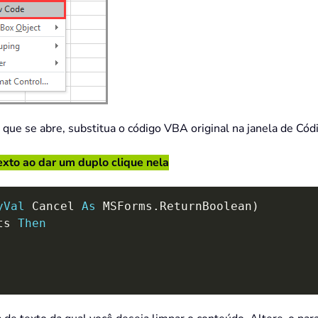
que se abre, substitua o código VBA original na janela de Có
xto ao dar um duplo clique nela
yVal
 Cancel 
As
 MSForms
.
ReturnBoolean
)
ts 
Then