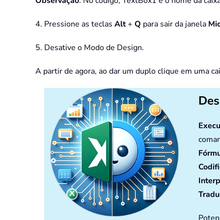
Observação
: No código, TextBox1 é o nome da caixa
4. Pressione as teclas
Alt
+
Q
para sair da janela
Mic
5. Desative o Modo de Design.
A partir de agora, ao dar um duplo clique em uma ca
Des
Execu
coman
Fórmu
Codif
Inter
Tradu
Poten