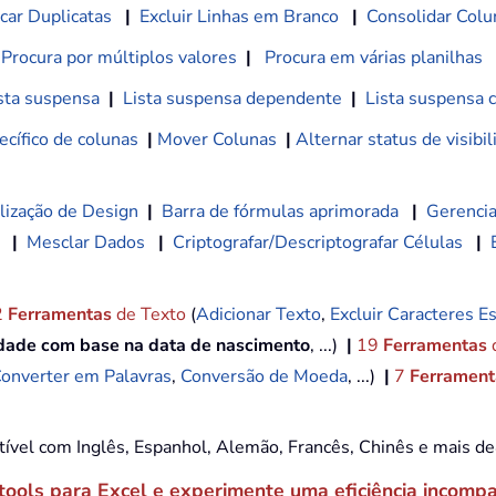
car Duplicatas
|
Excluir Linhas em Branco
|
Consolidar Colu
Procura por múltiplos valores
|
Procura em várias planilhas
sta suspensa
|
Lista suspensa dependente
|
Lista suspensa 
cífico de colunas
|
Mover Colunas
|
Alternar status de visibi
lização de Design
|
Barra de fórmulas aprimorada
|
Gerencia
|
Mesclar Dados
|
Criptografar/Descriptografar Células
|
2
Ferramentas
de Texto
(
Adicionar Texto
,
Excluir Caracteres Es
idade com base na data de nascimento
, ...)
|
19
Ferramentas
onverter em Palavras
,
Conversão de Moeda
, ...)
|
7
Ferramenta
tível com Inglês, Espanhol, Alemão, Francês, Chinês e mais d
tools para Excel e experimente uma eficiência incomp