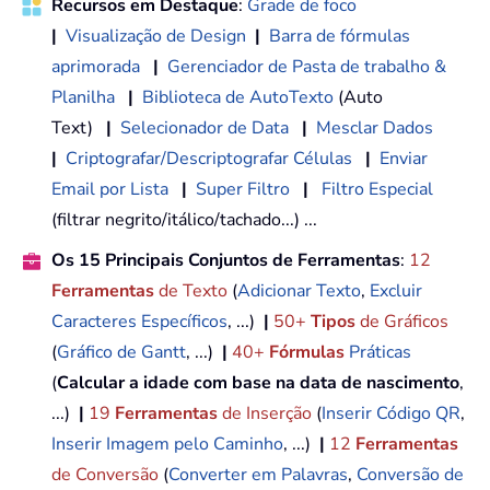
Recursos em Destaque
:
Grade de foco
|
Visualização de Design
|
Barra de fórmulas
aprimorada
|
Gerenciador de Pasta de trabalho &
Planilha
|
Biblioteca de AutoTexto
(Auto
Text)
|
Selecionador de Data
|
Mesclar Dados
|
Criptografar/Descriptografar Células
|
Enviar
Email por Lista
|
Super Filtro
|
Filtro Especial
(filtrar negrito/itálico/tachado...) ...
Os 15 Principais Conjuntos de Ferramentas
:
12
Ferramentas
de Texto
(
Adicionar Texto
,
Excluir
Caracteres Específicos
, ...)
|
50+
Tipos
de Gráficos
(
Gráfico de Gantt
, ...)
|
40+
Fórmulas
Práticas
(
Calcular a idade com base na data de nascimento
,
...)
|
19
Ferramentas
de Inserção
(
Inserir Código QR
,
Inserir Imagem pelo Caminho
, ...)
|
12
Ferramentas
de Conversão
(
Converter em Palavras
,
Conversão de