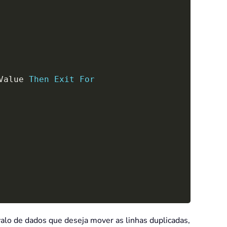
Value 
Then
Exit
For
valo de dados que deseja mover as linhas duplicadas,