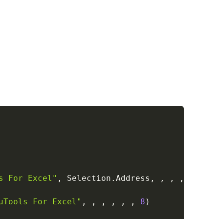
Copy
s For Excel"
,
 Selection
.
Address
,
,
,
,
,
8
)
uTools For Excel"
,
,
,
,
,
,
8
)