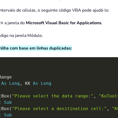
ntervalo de células, o seguinte código VBA pode ajudá-lo:
ir a janela do
Microsoft Visual Basic for Applications
.
ódigo na janela Módulo.
anilha com base em linhas duplicadas:
Range

 
As
Long
,
 KK 
As
Long
tBox
(
"Please select the data range:"
,
"KuTool
t
Sub
tBox
(
"Please select a desitination cell:"
,
"K
t
Sub