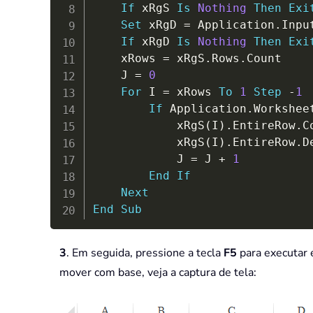
If
 xRgS 
Is
Nothing
Then
Exi
Set
 xRgD 
=
 Application
.
Inpu
If
 xRgD 
Is
Nothing
Then
Exi
    xRows 
=
 xRgS
.
Rows
.
Count

    J 
=
0
For
 I 
=
 xRows 
To
1
Step
-
1
If
 Application
.
Workshee
            xRgS
(
I
)
.
EntireRow
.
C
            xRgS
(
I
)
.
EntireRow
.
D
            J 
=
 J 
+
1
End
If
Next
End
Sub
3
. Em seguida, pressione a tecla
F5
para executar e
mover com base, veja a captura de tela: