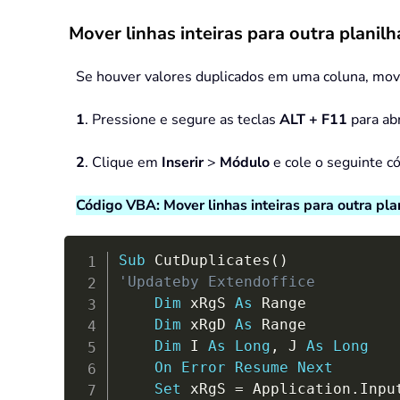
Mover linhas inteiras para outra plani
Se houver valores duplicados em uma coluna, mova 
1
. Pressione e segure as teclas
ALT + F11
para abr
2
. Clique em
Inserir
>
Módulo
e cole o seguinte c
Código VBA: Mover linhas inteiras para outra pl
Sub
 CutDuplicates
(
)
'Updateby Extendoffice
Dim
 xRgS 
As
 Range

Dim
 xRgD 
As
 Range

Dim
 I 
As
Long
,
 J 
As
Long
On
Error
Resume
Next
Set
 xRgS 
=
 Application
.
Inpu