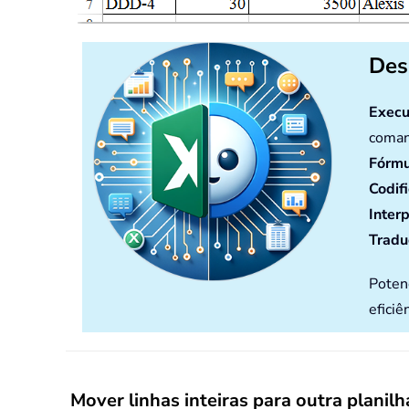
Des
Execu
coman
Fórmu
Codif
Inter
Tradu
Poten
eficiê
Mover linhas inteiras para outra planil