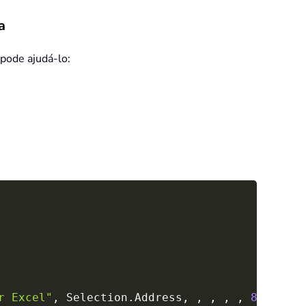
a
 pode ajudá-lo:
Copy
r Excel"
,
 Selection
.
Address
,
,
,
,
,
8
)