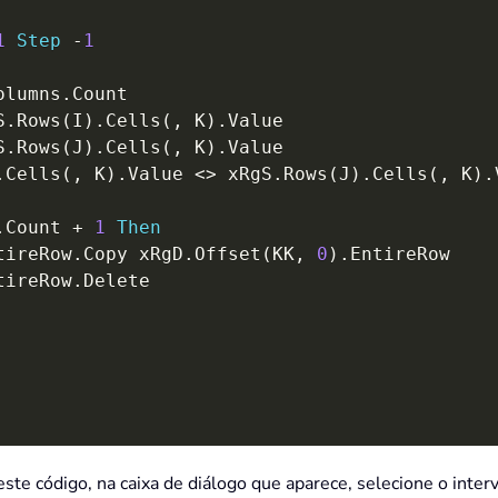
1
Step
-
1
olumns
.
Count

S
.
Rows
(
I
)
.
Cells
(
,
 K
)
.
Value

S
.
Rows
(
J
)
.
Cells
(
,
 K
)
.
Value

.
Cells
(
,
 K
)
.
Value 
<
>
 xRgS
.
Rows
(
J
)
.
Cells
(
,
 K
)
.
.
Count 
+
1
Then
tireRow
.
Copy xRgD
.
Offset
(
KK
,
0
)
.
EntireRow

tireRow
.
Delete

ste código, na caixa de diálogo que aparece, selecione o inter