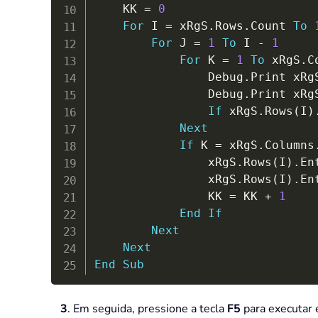
    KK 
=
0
For
 I 
=
 xRgS
.
Rows
.
Count 
To
For
 J 
=
1
To
 I 
-
1
For
 K 
=
1
To
 xRgS
.
C
                Debug
.
Print xRg
                Debug
.
Print xRg
If
 xRgS
.
Rows
(
I
)
Next
If
 K 
=
 xRgS
.
Columns
                xRgS
.
Rows
(
I
)
.
En
                xRgS
.
Rows
(
I
)
.
En
                KK 
=
 KK 
+
1
End
If
Next
Next
End
Sub
3
. Em seguida, pressione a tecla
F5
para executar e