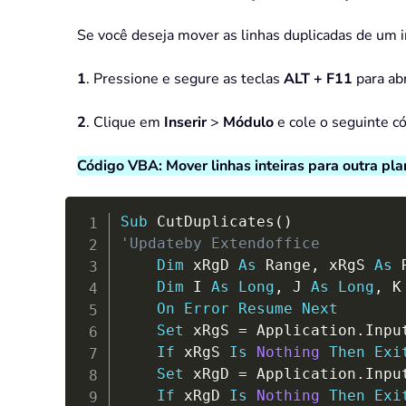
Se você deseja mover as linhas duplicadas de um i
1
. Pressione e segure as teclas
ALT + F11
para abr
2
. Clique em
Inserir
>
Módulo
e cole o seguinte c
Código VBA: Mover linhas inteiras para outra pl
Sub
 CutDuplicates
(
)
'Updateby Extendoffice
Dim
 xRgD 
As
 Range
,
 xRgS 
As
 
Dim
 I 
As
Long
,
 J 
As
Long
,
 K
On
Error
Resume
Next
Set
 xRgS 
=
 Application
.
Inpu
If
 xRgS 
Is
Nothing
Then
Exi
Set
 xRgD 
=
 Application
.
Inpu
If
 xRgD 
Is
Nothing
Then
Exi