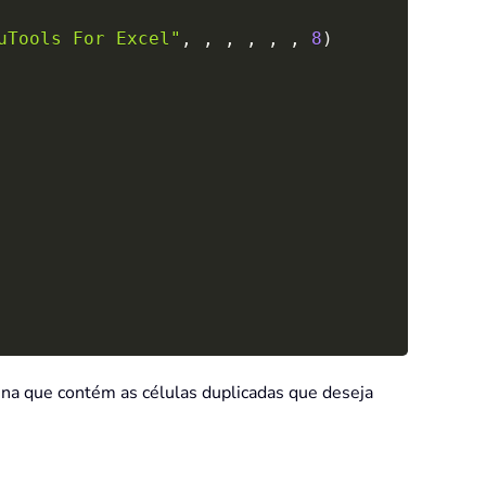
uTools For Excel"
,
,
,
,
,
,
8
)
luna que contém as células duplicadas que deseja