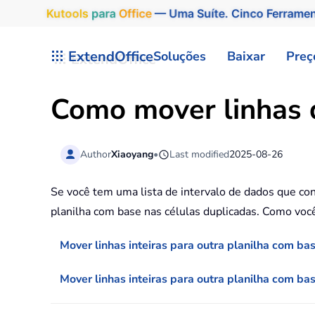
Kutools
para
Office
— Uma Suíte. Cinco Ferrame
Skip to main content
ExtendOffice
Soluções
Baixar
Preç
Como mover linhas d
Author
Xiaoyang
•
Last modified
2025-08-26
Se você tem uma lista de intervalo de dados que con
planilha com base nas células duplicadas. Como você
Mover linhas inteiras para outra planilha com b
Mover linhas inteiras para outra planilha com ba