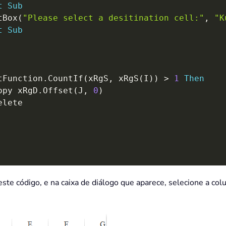
t
Sub
tBox
(
"Please select a desitination cell:"
,
"K
t
Sub
tFunction
.
CountIf
(
xRgS
,
 xRgS
(
I
)
)
>
1
Then
opy xRgD
.
Offset
(
J
,
0
)
elete

ste código, e na caixa de diálogo que aparece, selecione a co