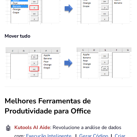
If
 I 
=
 xListBox1
.
ListCount 
Th
If
 xListBox1
.
Selected
(
I
)
=
Tr
            xListBox2
.
AddItem xListBo
            xListBox1
.
RemoveItem I

Mover tudo
            I 
=
 I 
-
1
End
If
Next
End
Sub
Melhores Ferramentas de
Produtividade para Office
🤖
Kutools AI Aide
: Revolucione a análise de dados
com:
Execução Inteligente
|
Gerar Código
|
Criar