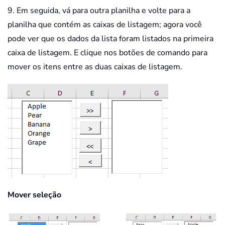
Private
Sub
 BTN_moveAllLeft_Click
(
)
9. Em seguida, vá para outra planilha e volte para a
Call
 moveAll
(
Me
.
ListBox2
,
Me
.
List
planilha que contém as caixas de listagem; agora você
End
Sub
pode ver que os dados da lista foram listados na primeira
caixa de listagem. E clique nos botões de comando para
Private
Sub
 BTN_moveAllRight_Click
(
)
mover os itens entre as duas caixas de listagem.
Call
 moveAll
(
Me
.
ListBox1
,
Me
.
List
End
Sub
Sub
 moveAll
(
xListBox1 
As
Object
,
 xLis
Dim
 I 
As
Long
For
 I 
=
0
To
 xListBox1
.
ListCount 
        xListBox2
.
AddItem xListBox1
.
L
Next
 I

    xListBox1
.
End
Sub
Mover seleção
Sub
 moveSigle
(
xListBox1 
As
Object
,
 xL
Dim
 I 
As
Long
For
 I 
=
0
To
 xListBox1
.
ListCount 