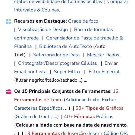
status de visibilidade de Colunas ocultas
|
Comparar
Intervalos & Colunas
...
Recursos em Destaque
:
Grade de foco
|
Visualização de Design
|
Barra de fórmulas
aprimorada
|
Gerenciador de Pasta de trabalho &
Planilha
|
Biblioteca de AutoTexto
(Auto
Text)
|
Selecionador de Data
|
Mesclar Dados
|
Criptografar/Descriptografar Células
|
Enviar
Email por Lista
|
Super Filtro
|
Filtro Especial
(filtrar negrito/itálico/tachado...) ...
Os 15 Principais Conjuntos de Ferramentas
:
12
Ferramentas
de Texto
(
Adicionar Texto
,
Excluir
Caracteres Específicos
, ...)
|
50+
Tipos
de Gráficos
(
Gráfico de Gantt
, ...)
|
40+
Fórmulas
Práticas
(
Calcular a idade com base na data de nascimento
,
...)
|
19
Ferramentas
de Inserção
(
Inserir Código QR
,