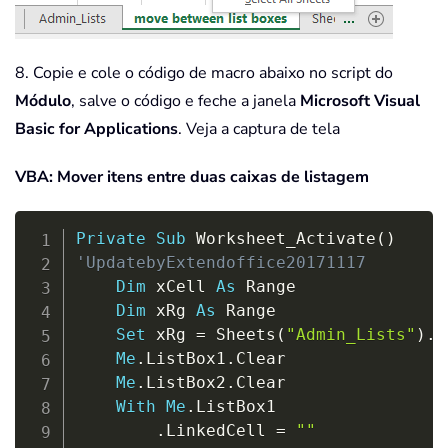
8. Copie e cole o código de macro abaixo no script do
Módulo
, salve o código e feche a janela
Microsoft Visual
Basic for Applications
. Veja a captura de tela
VBA: Mover itens entre duas caixas de listagem
Copy
Private
Sub
 Worksheet_Activate
(
)
'UpdatebyExtendoffice20171117
Dim
 xCell 
As
 Range

Dim
 xRg 
As
 Range

Set
 xRg 
=
 Sheets
(
"Admin_Lists"
)
.
R
Me
.
ListBox1
.
Clear

Me
.
ListBox2
.
Clear

With
Me
.
ListBox1

.
LinkedCell 
=
""