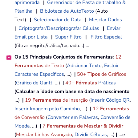
aprimorada
|
Gerenciador de Pasta de trabalho &
Planilha
|
Biblioteca de AutoTexto
(Auto
Text)
|
Selecionador de Data
|
Mesclar Dados
|
Criptografar/Descriptografar Células
|
Enviar
Email por Lista
|
Super Filtro
|
Filtro Especial
(filtrar negrito/itálico/tachado...) ...
Os 15 Principais Conjuntos de Ferramentas
:
12
Ferramentas
de Texto
(
Adicionar Texto
,
Excluir
Caracteres Específicos
, ...)
|
50+
Tipos
de Gráficos
(
Gráfico de Gantt
, ...)
|
40+
Fórmulas
Práticas
(
Calcular a idade com base na data de nascimento
,
...)
|
19
Ferramentas
de Inserção
(
Inserir Código QR
,
Inserir Imagem pelo Caminho
, ...)
|
12
Ferramentas
de Conversão
(
Converter em Palavras
,
Conversão de
Moeda
, ...)
|
7
Ferramentas de Mesclar & Dividir
(
Mesclar Linhas Avançado
,
Dividir Células
, ...)
|
...e