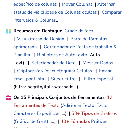
específico de colunas
|
Mover Colunas
|
Alternar
status de visibilidade de Colunas ocultas
|
Comparar
Intervalos & Colunas
...
Recursos em Destaque
:
Grade de foco
|
Visualização de Design
|
Barra de fórmulas
aprimorada
|
Gerenciador de Pasta de trabalho &
Planilha
|
Biblioteca de AutoTexto
(Auto
Text)
|
Selecionador de Data
|
Mesclar Dados
|
Criptografar/Descriptografar Células
|
Enviar
Email por Lista
|
Super Filtro
|
Filtro Especial
(filtrar negrito/itálico/tachado...) ...
Os 15 Principais Conjuntos de Ferramentas
:
12
Ferramentas
de Texto
(
Adicionar Texto
,
Excluir
Caracteres Específicos
, ...)
|
50+
Tipos
de Gráficos
(
Gráfico de Gantt
, ...)
|
40+
Fórmulas
Práticas