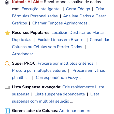
🤖
Kutools AI Aide
: Revolucione a análise de dados
com:
Execução Inteligente
|
Gerar Código
|
Criar
Fórmulas Personalizadas
|
Analisar Dados e Gerar
Gráficos
|
Chamar Funções Aprimoradas
…
Recursos Populares
:
Localizar, Destacar ou Marcar
Duplicatas
|
Excluir Linhas em Branco
|
Consolidar
Colunas ou Células sem Perder Dados
|
Arredondar
...
Super PROC
:
Procura por múltiplos critérios
|
Procura por múltiplos valores
|
Procura em várias
planilhas
|
Correspondência Fuzzy
...
Lista Suspensa Avançada
:
Crie rapidamente Lista
suspensa
|
Lista suspensa dependente
|
Lista
suspensa com múltipla seleção
...
Gerenciador de Colunas
:
Adicionar número