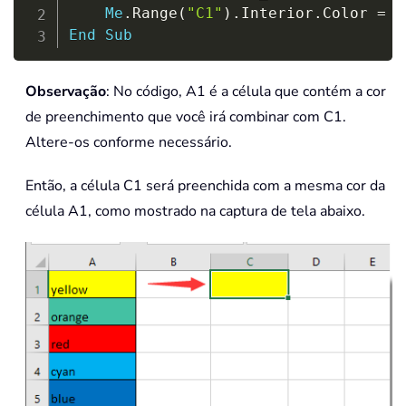
Me
.
Range
(
"C1"
)
.
Interior
.
Color 
=
M
End
Sub
Observação
: No código, A1 é a célula que contém a cor
de preenchimento que você irá combinar com C1.
Altere-os conforme necessário.
Então, a célula C1 será preenchida com a mesma cor da
célula A1, como mostrado na captura de tela abaixo.