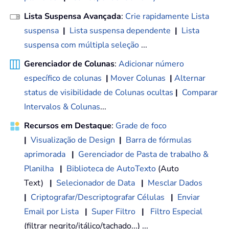
Lista Suspensa Avançada
:
Crie rapidamente Lista
suspensa
|
Lista suspensa dependente
|
Lista
suspensa com múltipla seleção
...
Gerenciador de Colunas
:
Adicionar número
específico de colunas
|
Mover Colunas
|
Alternar
status de visibilidade de Colunas ocultas
|
Comparar
Intervalos & Colunas
...
Recursos em Destaque
:
Grade de foco
|
Visualização de Design
|
Barra de fórmulas
aprimorada
|
Gerenciador de Pasta de trabalho &
Planilha
|
Biblioteca de AutoTexto
(Auto
Text)
|
Selecionador de Data
|
Mesclar Dados
|
Criptografar/Descriptografar Células
|
Enviar
Email por Lista
|
Super Filtro
|
Filtro Especial
(filtrar negrito/itálico/tachado...) ...