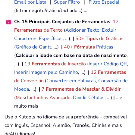
Email por Lista
|
Super Filtro
|
Filtro Especial
(filtrar negrito/itálico/tachado...) ...
Os 15 Principais Conjuntos de Ferramentas
:
12
Ferramentas
de Texto
(
Adicionar Texto
,
Excluir
Caracteres Específicos
, ...)
|
50+
Tipos
de Gráficos
(
Gráfico de Gantt
, ...)
|
40+
Fórmulas
Práticas
(
Calcular a idade com base na data de nascimento
,
...)
|
19
Ferramentas
de Inserção
(
Inserir Código QR
,
Inserir Imagem pelo Caminho
, ...)
|
12
Ferramentas
de Conversão
(
Converter em Palavras
,
Conversão de
Moeda
, ...)
|
7
Ferramentas de Mesclar & Dividir
(
Mesclar Linhas Avançado
,
Dividir Células
, ...)
|
...e
muito mais
Use o Kutools no idioma de sua preferência – compatível
com Inglês, Espanhol, Alemão, Francês, Chinês e mais
de40 idiomas!