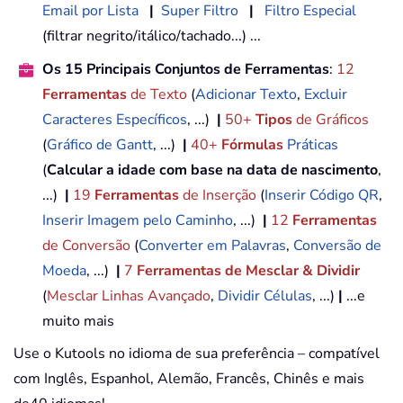
Email por Lista
|
Super Filtro
|
Filtro Especial
(filtrar negrito/itálico/tachado...) ...
Os 15 Principais Conjuntos de Ferramentas
:
12
Ferramentas
de Texto
(
Adicionar Texto
,
Excluir
Caracteres Específicos
, ...)
|
50+
Tipos
de Gráficos
(
Gráfico de Gantt
, ...)
|
40+
Fórmulas
Práticas
(
Calcular a idade com base na data de nascimento
,
...)
|
19
Ferramentas
de Inserção
(
Inserir Código QR
,
Inserir Imagem pelo Caminho
, ...)
|
12
Ferramentas
de Conversão
(
Converter em Palavras
,
Conversão de
Moeda
, ...)
|
7
Ferramentas de Mesclar & Dividir
(
Mesclar Linhas Avançado
,
Dividir Células
, ...)
|
...e
muito mais
Use o Kutools no idioma de sua preferência – compatível
com Inglês, Espanhol, Alemão, Francês, Chinês e mais