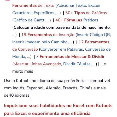
Ferramentas
de Texto
(
Adicionar Texto
,
Excluir
Caracteres Específicos
, ...)
|
50+
Tipos
de Gráficos
(
Gráfico de Gantt
, ...)
|
40+
Fórmulas
Práticas
(
Calcular a idade com base na data de nascimento
,
...)
|
19
Ferramentas
de Inserção
(
Inserir Código QR
,
Inserir Imagem pelo Caminho
, ...)
|
12
Ferramentas
de Conversão
(
Converter em Palavras
,
Conversão de
Moeda
, ...)
|
7
Ferramentas de Mesclar & Dividir
(
Mesclar Linhas Avançado
,
Dividir Células
, ...)
|
...e
muito mais
Use o Kutools no idioma de sua preferência – compatível
com Inglês, Espanhol, Alemão, Francês, Chinês e mais
de40 idiomas!
Impulsione suas habilidades no Excel com Kutools
para Excel e experimente uma eficiência