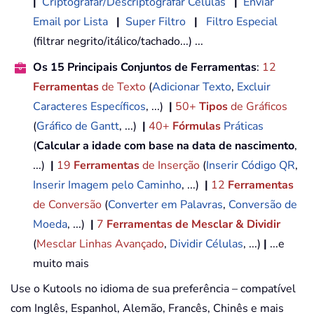
|
Criptografar/Descriptografar Células
|
Enviar
Email por Lista
|
Super Filtro
|
Filtro Especial
(filtrar negrito/itálico/tachado...) ...
Os 15 Principais Conjuntos de Ferramentas
:
12
Ferramentas
de Texto
(
Adicionar Texto
,
Excluir
Caracteres Específicos
, ...)
|
50+
Tipos
de Gráficos
(
Gráfico de Gantt
, ...)
|
40+
Fórmulas
Práticas
(
Calcular a idade com base na data de nascimento
,
...)
|
19
Ferramentas
de Inserção
(
Inserir Código QR
,
Inserir Imagem pelo Caminho
, ...)
|
12
Ferramentas
de Conversão
(
Converter em Palavras
,
Conversão de
Moeda
, ...)
|
7
Ferramentas de Mesclar & Dividir
(
Mesclar Linhas Avançado
,
Dividir Células
, ...)
|
...e
muito mais
Use o Kutools no idioma de sua preferência – compatível
com Inglês, Espanhol, Alemão, Francês, Chinês e mais