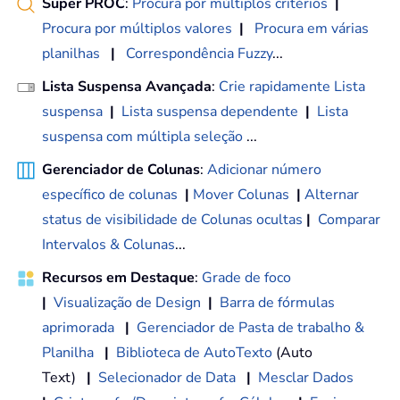
Super PROC
:
Procura por múltiplos critérios
|
Procura por múltiplos valores
|
Procura em várias
planilhas
|
Correspondência Fuzzy
...
Lista Suspensa Avançada
:
Crie rapidamente Lista
suspensa
|
Lista suspensa dependente
|
Lista
suspensa com múltipla seleção
...
Gerenciador de Colunas
:
Adicionar número
específico de colunas
|
Mover Colunas
|
Alternar
status de visibilidade de Colunas ocultas
|
Comparar
Intervalos & Colunas
...
Recursos em Destaque
:
Grade de foco
|
Visualização de Design
|
Barra de fórmulas
aprimorada
|
Gerenciador de Pasta de trabalho &
Planilha
|
Biblioteca de AutoTexto
(Auto
Text)
|
Selecionador de Data
|
Mesclar Dados