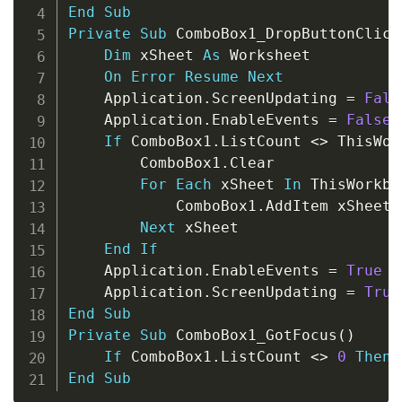
End
Sub
Private
Sub
 ComboBox1_DropButtonClick
Dim
 xSheet 
As
 Worksheet

On
Error
Resume
Next
    Application
.
ScreenUpdating 
=
Fals
    Application
.
EnableEvents 
=
False
If
 ComboBox1
.
ListCount 
<
>
 ThisWor
        ComboBox1
.
Clear

For
Each
 xSheet 
In
 ThisWorkbo
            ComboBox1
.
AddItem xSheet
.
Next
 xSheet

End
If
    Application
.
EnableEvents 
=
True
    Application
.
ScreenUpdating 
=
True
End
Sub
Private
Sub
 ComboBox1_GotFocus
(
)
If
 ComboBox1
.
ListCount 
<
>
0
Then
 
End
Sub