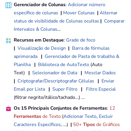
Gerenciador de Colunas
:
Adicionar número
específico de colunas
|
Mover Colunas
|
Alternar
status de visibilidade de Colunas ocultas
|
Comparar
Intervalos & Colunas
...
Recursos em Destaque
:
Grade de foco
|
Visualização de Design
|
Barra de fórmulas
aprimorada
|
Gerenciador de Pasta de trabalho &
Planilha
|
Biblioteca de AutoTexto
(Auto
Text)
|
Selecionador de Data
|
Mesclar Dados
|
Criptografar/Descriptografar Células
|
Enviar
Email por Lista
|
Super Filtro
|
Filtro Especial
(filtrar negrito/itálico/tachado...) ...
Os 15 Principais Conjuntos de Ferramentas
:
12
Ferramentas
de Texto
(
Adicionar Texto
,
Excluir
Caracteres Específicos
, ...)
|
50+
Tipos
de Gráficos