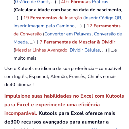
(
Gráfico de Gantt
, ...)
|
40+
Fórmulas
Práticas
(
Calcular a idade com base na data de nascimento
,
...)
|
19
Ferramentas
de Inserção
(
Inserir Código QR
,
Inserir Imagem pelo Caminho
, ...)
|
12
Ferramentas
de Conversão
(
Converter em Palavras
,
Conversão de
Moeda
, ...)
|
7
Ferramentas de Mesclar & Dividir
(
Mesclar Linhas Avançado
,
Dividir Células
, ...)
|
...e
muito mais
Use o Kutools no idioma de sua preferência – compatível
com Inglês, Espanhol, Alemão, Francês, Chinês e mais
de40 idiomas!
Impulsione suas habilidades no Excel com Kutools
para Excel e experimente uma eficiência
incomparável.
Kutools para Excel oferece mais
de300 recursos avançados para aumentar a