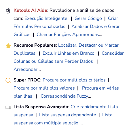
🤖
Kutools AI Aide
: Revolucione a análise de dados
com:
Execução Inteligente
|
Gerar Código
|
Criar
Fórmulas Personalizadas
|
Analisar Dados e Gerar
Gráficos
|
Chamar Funções Aprimoradas
…
Recursos Populares
:
Localizar, Destacar ou Marcar
Duplicatas
|
Excluir Linhas em Branco
|
Consolidar
Colunas ou Células sem Perder Dados
|
Arredondar
...
Super PROC
:
Procura por múltiplos critérios
|
Procura por múltiplos valores
|
Procura em várias
planilhas
|
Correspondência Fuzzy
...
Lista Suspensa Avançada
:
Crie rapidamente Lista
suspensa
|
Lista suspensa dependente
|
Lista
suspensa com múltipla seleção
...