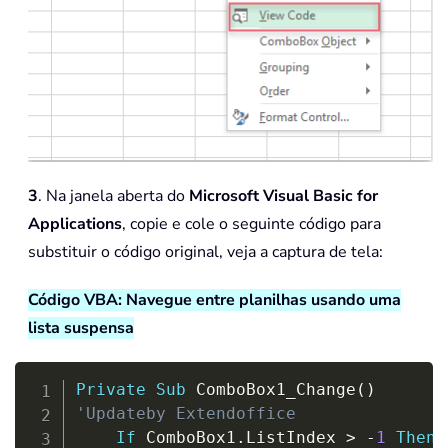
3
. Na janela aberta do
Microsoft Visual Basic for
Applications
, copie e cole o seguinte código para
substituir o código original, veja a captura de tela:
Código VBA: Navegue entre planilhas usando uma
lista suspensa
Copy
Private
Sub
 ComboBox1_Change
(
)
'Updateby Extendoffice
If
 ComboBox1
.
ListIndex 
>
-
1
Then
 