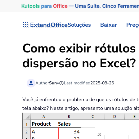
Kutools
para
Office
— Uma Suíte. Cinco Ferrame
Skip to main content
ExtendOffice
Soluções
Baixar
Preç
Como exibir rótulos
dispersão no Excel?
Author
Sun
•
Last modified
2025-08-26
Você já enfrentou o problema de que os rótulos de 
tela abaixo? Neste artigo, apresento uma solução al