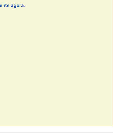
mente agora
.