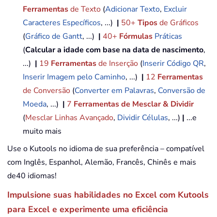
Ferramentas
de Texto
(
Adicionar Texto
,
Excluir
Caracteres Específicos
, ...)
|
50+
Tipos
de Gráficos
(
Gráfico de Gantt
, ...)
|
40+
Fórmulas
Práticas
(
Calcular a idade com base na data de nascimento
,
...)
|
19
Ferramentas
de Inserção
(
Inserir Código QR
,
Inserir Imagem pelo Caminho
, ...)
|
12
Ferramentas
de Conversão
(
Converter em Palavras
,
Conversão de
Moeda
, ...)
|
7
Ferramentas de Mesclar & Dividir
(
Mesclar Linhas Avançado
,
Dividir Células
, ...)
|
...e
muito mais
Use o Kutools no idioma de sua preferência – compatível
com Inglês, Espanhol, Alemão, Francês, Chinês e mais
de40 idiomas!
Impulsione suas habilidades no Excel com Kutools
para Excel e experimente uma eficiência