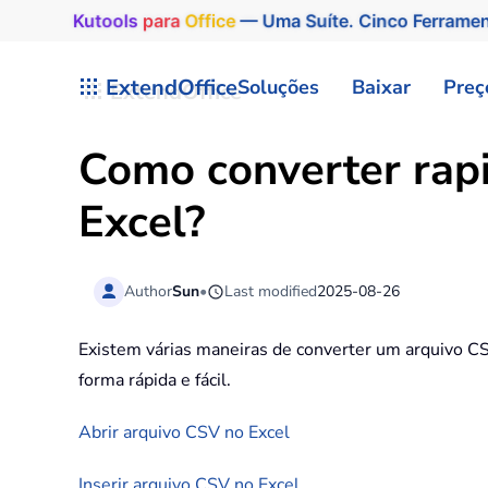
Kutools
para
Office
— Uma Suíte. Cinco Ferrame
Skip to main content
ExtendOffice
Soluções
Baixar
Preç
Como converter rap
Excel?
Author
Sun
•
Last modified
2025-08-26
Existem várias maneiras de converter um arquivo CSV
forma rápida e fácil.
Abrir arquivo CSV no Excel
Inserir arquivo CSV no Excel