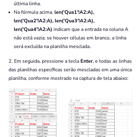
última linha.
Na fórmula acima,
len('Qua1'!A2:A)
,
len('Qua2'!A2:A)
,
len('Qua3'!A2:A)
,
len('Qua4'!A2:A)
indicam que a entrada na coluna A
não está vazia; se houver células em branco, a linha
será excluída na planilha mesclada.
2. Em seguida, pressione a tecla
Enter
, e todas as linhas
das planilhas específicas serão mescladas em uma única
planilha, conforme mostrado na captura de tela abaixo: