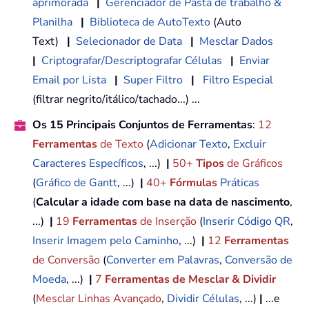
aprimorada
|
Gerenciador de Pasta de trabalho &
Planilha
|
Biblioteca de AutoTexto
(Auto
Text)
|
Selecionador de Data
|
Mesclar Dados
|
Criptografar/Descriptografar Células
|
Enviar
Email por Lista
|
Super Filtro
|
Filtro Especial
(filtrar negrito/itálico/tachado...) ...
Os 15 Principais Conjuntos de Ferramentas
:
12
Ferramentas
de Texto
(
Adicionar Texto
,
Excluir
Caracteres Específicos
, ...)
|
50+
Tipos
de Gráficos
(
Gráfico de Gantt
, ...)
|
40+
Fórmulas
Práticas
(
Calcular a idade com base na data de nascimento
,
...)
|
19
Ferramentas
de Inserção
(
Inserir Código QR
,
Inserir Imagem pelo Caminho
, ...)
|
12
Ferramentas
de Conversão
(
Converter em Palavras
,
Conversão de
Moeda
, ...)
|
7
Ferramentas de Mesclar & Dividir
(
Mesclar Linhas Avançado
,
Dividir Células
, ...)
|
...e