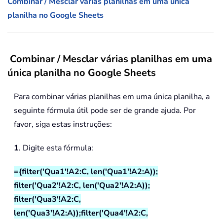
Combinar / Mesclar várias planilhas em uma única
planilha no Google Sheets
Combinar / Mesclar várias planilhas em uma
única planilha no Google Sheets
Para combinar várias planilhas em uma única planilha, a
seguinte fórmula útil pode ser de grande ajuda. Por
favor, siga estas instruções:
1
. Digite esta fórmula:
={filter('Qua1'!A2:C, len('Qua1'!A2:A));
filter('Qua2'!A2:C, len('Qua2'!A2:A));
filter('Qua3'!A2:C,
len('Qua3'!A2:A));filter('Qua4'!A2:C,