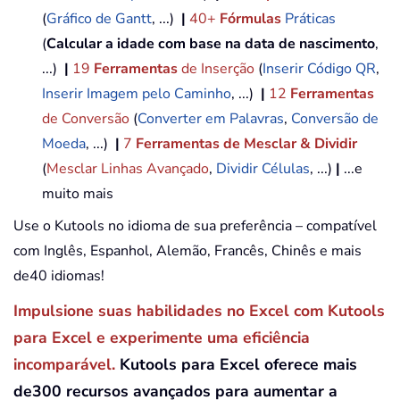
(
Gráfico de Gantt
, ...)
|
40+
Fórmulas
Práticas
(
Calcular a idade com base na data de nascimento
,
...)
|
19
Ferramentas
de Inserção
(
Inserir Código QR
,
Inserir Imagem pelo Caminho
, ...)
|
12
Ferramentas
de Conversão
(
Converter em Palavras
,
Conversão de
Moeda
, ...)
|
7
Ferramentas de Mesclar & Dividir
(
Mesclar Linhas Avançado
,
Dividir Células
, ...)
|
...e
muito mais
Use o Kutools no idioma de sua preferência – compatível
com Inglês, Espanhol, Alemão, Francês, Chinês e mais
de40 idiomas!
Impulsione suas habilidades no Excel com Kutools
para Excel e experimente uma eficiência
incomparável.
Kutools para Excel oferece mais
de300 recursos avançados para aumentar a