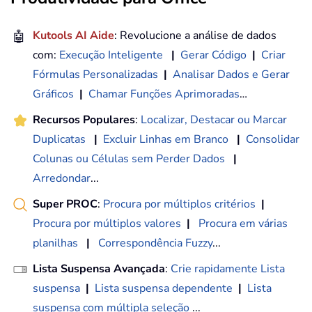
🤖
Kutools AI Aide
: Revolucione a análise de dados
com:
Execução Inteligente
|
Gerar Código
|
Criar
Fórmulas Personalizadas
|
Analisar Dados e Gerar
Gráficos
|
Chamar Funções Aprimoradas
…
Recursos Populares
:
Localizar, Destacar ou Marcar
Duplicatas
|
Excluir Linhas em Branco
|
Consolidar
Colunas ou Células sem Perder Dados
|
Arredondar
...
Super PROC
:
Procura por múltiplos critérios
|
Procura por múltiplos valores
|
Procura em várias
planilhas
|
Correspondência Fuzzy
...
Lista Suspensa Avançada
:
Crie rapidamente Lista
suspensa
|
Lista suspensa dependente
|
Lista
suspensa com múltipla seleção
...