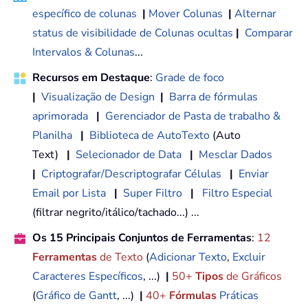
específico de colunas
|
Mover Colunas
|
Alternar
status de visibilidade de Colunas ocultas
|
Comparar
Intervalos & Colunas
...
Recursos em Destaque
:
Grade de foco
|
Visualização de Design
|
Barra de fórmulas
aprimorada
|
Gerenciador de Pasta de trabalho &
Planilha
|
Biblioteca de AutoTexto
(Auto
Text)
|
Selecionador de Data
|
Mesclar Dados
|
Criptografar/Descriptografar Células
|
Enviar
Email por Lista
|
Super Filtro
|
Filtro Especial
(filtrar negrito/itálico/tachado...) ...
Os 15 Principais Conjuntos de Ferramentas
:
12
Ferramentas
de Texto
(
Adicionar Texto
,
Excluir
Caracteres Específicos
, ...)
|
50+
Tipos
de Gráficos
(
Gráfico de Gantt
, ...)
|
40+
Fórmulas
Práticas