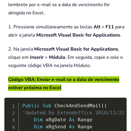
lembrete por e-mail se a data de vencimento for
atingida no Excel.
1. Pressione simultaneamente as teclas
Alt
+
F11
para
abrir a janela
Microsoft Visual Basic for Applications
.
2. Na janela
Microsoft Visual Basic for Applications
,
clique em
Inserir
>
Módulo
. Em seguida, copie e cole o
seguinte código VBA na janela Módulo.
Código VBA: Enviar e-mail se a data de vencimento
estiver próxima no Excel
Copy
Public
Sub
 CheckAndSendMail
(
)
'Updated by Extendoffice 2018/11/22
Dim
 xRgDate 
As
 Range

Dim
 xRgSend 
As
 Range
