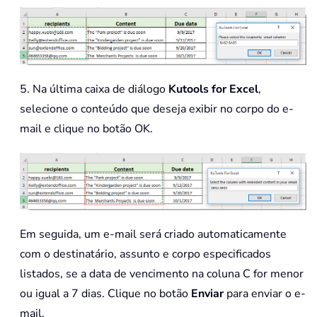
.
Subject 
=
 xMailSubjec
.
To
=
 xRgSendVal

.
HTMLBody 
=
 xMailBody

.
Display

'.Send
End
With
5. Na última caixa de diálogo
Kutools for Excel
,
Set
 xMailItem 
=
Nothing
selecione o conteúdo que deseja exibir no corpo do e-
End
If
mail e clique no botão OK.
End
If
Next
Set
 xOutApp 
=
Nothing
End
Sub
Em seguida, um e-mail será criado automaticamente
com o destinatário, assunto e corpo especificados
listados, se a data de vencimento na coluna C for menor
ou igual a 7 dias. Clique no botão
Enviar
para enviar o e-
mail.