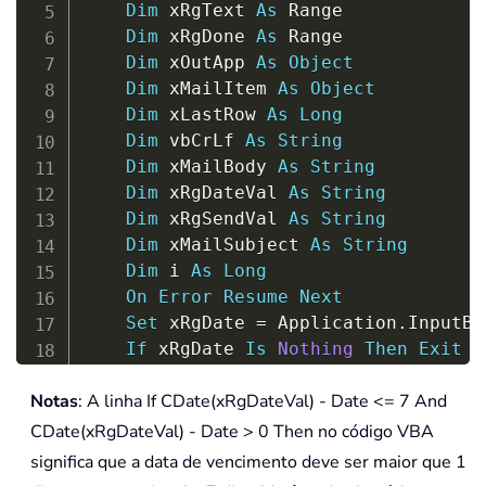
Dim
 xRgText 
As
 Range

Dim
 xRgDone 
As
 Range

Dim
 xOutApp 
As
Object
Dim
 xMailItem 
As
Object
Dim
 xLastRow 
As
Long
Dim
 vbCrLf 
As
String
Dim
 xMailBody 
As
String
Dim
 xRgDateVal 
As
String
Dim
 xRgSendVal 
As
String
Dim
 xMailSubject 
As
String
Dim
 i 
As
Long
On
Error
Resume
Next
Set
 xRgDate 
=
 Application
.
InputBo
If
 xRgDate 
Is
Nothing
Then
Exit
S
Set
 xRgSend 
=
 Application
.
InputBo
Notas
: A linha If CDate(xRgDateVal) - Date <= 7 And
If
 xRgSend 
Is
Nothing
Then
Exit
S
Set
 xRgText 
=
 Application
.
InputBo
CDate(xRgDateVal) - Date > 0 Then no código VBA
If
 xRgText 
Is
Nothing
Then
Exit
S
significa que a data de vencimento deve ser maior que 1
    xLastRow 
=
 xRgDate
.
Rows
.
count
