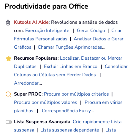
Produtividade para Office
🤖
Kutools AI Aide
: Revolucione a análise de dados
com:
Execução Inteligente
|
Gerar Código
|
Criar
Fórmulas Personalizadas
|
Analisar Dados e Gerar
Gráficos
|
Chamar Funções Aprimoradas
…
Recursos Populares
:
Localizar, Destacar ou Marcar
Duplicatas
|
Excluir Linhas em Branco
|
Consolidar
Colunas ou Células sem Perder Dados
|
Arredondar
...
Super PROC
:
Procura por múltiplos critérios
|
Procura por múltiplos valores
|
Procura em várias
planilhas
|
Correspondência Fuzzy
...
Lista Suspensa Avançada
:
Crie rapidamente Lista
suspensa
|
Lista suspensa dependente
|
Lista