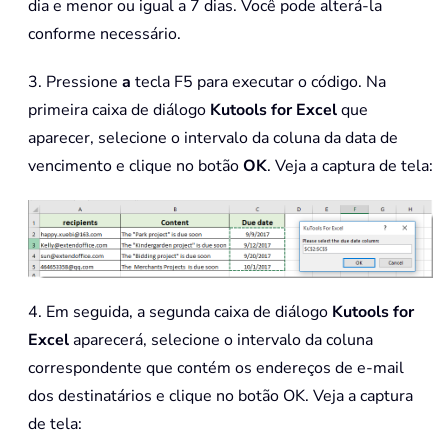
dia e menor ou igual a 7 dias. Você pode alterá-la
Set
 xRgDate 
=
 xRgDate
(
1
)
conforme necessário.
Set
 xRgSend 
=
 xRgSend
(
1
)
Set
 xRgText 
=
 xRgText
(
1
)
3. Pressione
a
tecla F5 para executar o código. Na
Set
 xOutApp 
=
 CreateObject
(
"Outlo
primeira caixa de diálogo
Kutools for Excel
que
For
 i 
=
1
To
 xLastRow

aparecer, selecione o intervalo da coluna da data de
        xRgDateVal 
=
""
        xRgDateVal 
=
 xRgDate
.
Offset
(
i
vencimento e clique no botão
OK
. Veja a captura de tela:
If
 xRgDateVal 
<
>
""
Then
If
CDate
(
xRgDateVal
)
-
Date
<
            xRgSendVal 
=
 xRgSend
.
Offs
            xMailSubject 
=
 xRgText
.
Of
            vbCrLf 
=
"<br><br>"
            xMailBody 
=
"<HTML><BODY>
4. Em seguida, a segunda caixa de diálogo
Kutools for
            xMailBody 
=
 xMailBody 
&
"
Excel
aparecerá, selecione o intervalo da coluna
            xMailBody 
=
 xMailBody 
&
"
correspondente que contém os endereços de e-mail
            xMailBody 
=
 xMailBody 
&
"
dos destinatários e clique no botão OK. Veja a captura
Set
 xMailItem 
=
 xOutApp
.
C
de tela:
With
 xMailItem
