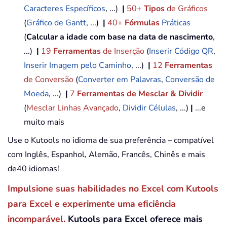
Caracteres Específicos
, ...)
|
50+
Tipos
de Gráficos
(
Gráfico de Gantt
, ...)
|
40+
Fórmulas
Práticas
(
Calcular a idade com base na data de nascimento
,
...)
|
19
Ferramentas
de Inserção
(
Inserir Código QR
,
Inserir Imagem pelo Caminho
, ...)
|
12
Ferramentas
de Conversão
(
Converter em Palavras
,
Conversão de
Moeda
, ...)
|
7
Ferramentas de Mesclar & Dividir
(
Mesclar Linhas Avançado
,
Dividir Células
, ...)
|
...e
muito mais
Use o Kutools no idioma de sua preferência – compatível
com Inglês, Espanhol, Alemão, Francês, Chinês e mais
de40 idiomas!
Impulsione suas habilidades no Excel com Kutools
para Excel e experimente uma eficiência
incomparável.
Kutools para Excel oferece mais