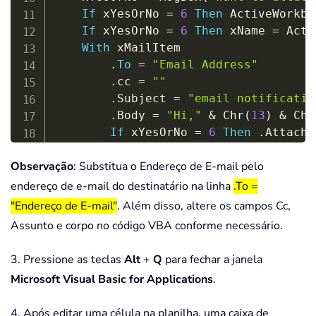
If
 xYesOrNo 
=
6
Then
 ActiveWorkbo
If
 xYesOrNo 
=
6
Then
 xName 
=
 Acti
With
 xMailItem

.
To
=
"Email Address"
.
cc 
=
""
.
Subject 
=
"email notificatio
.
Body 
=
"Hi,"
&
 Chr
(
13
)
&
 Chr
If
 xYesOrNo 
=
6
Then
.
Attachm
.
Display

Observação
: Substitua o Endereço de E-mail pelo
End
With
    xMailItem 
=
Nothing
endereço de e-mail do destinatário na linha
.To =
    xOutApp 
=
Nothing
"Endereço de E-mail"
. Além disso, altere os campos Cc,
End
Sub
Assunto e corpo no código VBA conforme necessário.
3. Pressione as teclas
Alt
+
Q
para fechar a janela
Microsoft Visual Basic for Applications
.
4. Após editar uma célula na planilha, uma caixa de