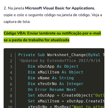
2. Na janela
Microsoft Visual Basic for Applications
,
copie e cole o seguinte código na janela de código. Veja a
captura de tela:
Código VBA: Enviar lembrete ou notificação por e-mail
se a pasta de trabalho for atualizada
Copy
Private
Sub
 Worksheet_Change
(
ByVal
 Ta
'Updated by Extendoffice 2017/9/14
Dim
 xOutApp 
As
Object
Dim
 xMailItem 
As
Object
Dim
 xName 
As
String
Dim
 xYesOrNo 
As
Integer
On
Error
Resume
Next
Set
 xOutApp 
=
 CreateObject
(
"Outlo
Set
 xMailItem 
=
 xOutApp
.
CreateIte
    xYesOrNo 
=
 MsgBox
(
"Want to attach