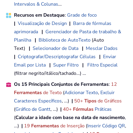
Intervalos & Colunas
...
Recursos em Destaque
:
Grade de foco
|
Visualização de Design
|
Barra de fórmulas
aprimorada
|
Gerenciador de Pasta de trabalho &
Planilha
|
Biblioteca de AutoTexto
(Auto
Text)
|
Selecionador de Data
|
Mesclar Dados
|
Criptografar/Descriptografar Células
|
Enviar
Email por Lista
|
Super Filtro
|
Filtro Especial
(filtrar negrito/itálico/tachado...) ...
Os 15 Principais Conjuntos de Ferramentas
:
12
Ferramentas
de Texto
(
Adicionar Texto
,
Excluir
Caracteres Específicos
, ...)
|
50+
Tipos
de Gráficos
(
Gráfico de Gantt
, ...)
|
40+
Fórmulas
Práticas
(
Calcular a idade com base na data de nascimento
,
...)
|
19
Ferramentas
de Inserção
(
Inserir Código QR
,