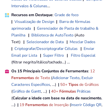
Intervalos & Colunas
...
Recursos em Destaque
:
Grade de foco
|
Visualização de Design
|
Barra de fórmulas
aprimorada
|
Gerenciador de Pasta de trabalho &
Planilha
|
Biblioteca de AutoTexto
(Auto
Text)
|
Selecionador de Data
|
Mesclar Dados
|
Criptografar/Descriptografar Células
|
Enviar
Email por Lista
|
Super Filtro
|
Filtro Especial
(filtrar negrito/itálico/tachado...) ...
Os 15 Principais Conjuntos de Ferramentas
:
12
Ferramentas
de Texto
(
Adicionar Texto
,
Excluir
Caracteres Específicos
, ...)
|
50+
Tipos
de Gráficos
(
Gráfico de Gantt
, ...)
|
40+
Fórmulas
Práticas
(
Calcular a idade com base na data de nascimento
,
...)
|
19
Ferramentas
de Inserção
(
Inserir Código QR
,