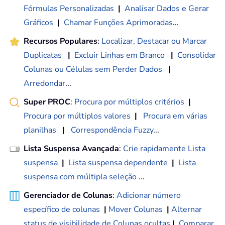
Fórmulas Personalizadas
|
Analisar Dados e Gerar
Gráficos
|
Chamar Funções Aprimoradas
…
Recursos Populares
:
Localizar, Destacar ou Marcar
Duplicatas
|
Excluir Linhas em Branco
|
Consolidar
Colunas ou Células sem Perder Dados
|
Arredondar
...
Super PROC
:
Procura por múltiplos critérios
|
Procura por múltiplos valores
|
Procura em várias
planilhas
|
Correspondência Fuzzy
...
Lista Suspensa Avançada
:
Crie rapidamente Lista
suspensa
|
Lista suspensa dependente
|
Lista
suspensa com múltipla seleção
...
Gerenciador de Colunas
:
Adicionar número
específico de colunas
|
Mover Colunas
|
Alternar
status de visibilidade de Colunas ocultas
|
Comparar