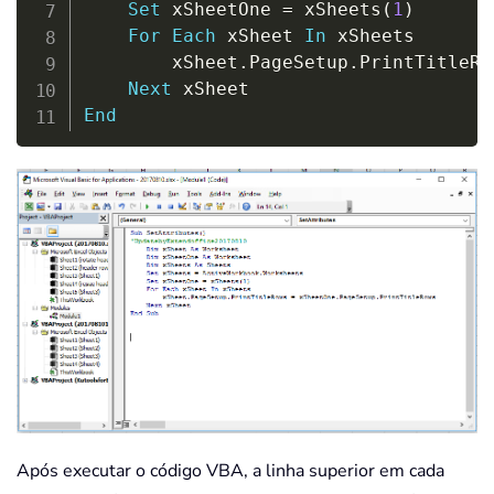
Set
 xSheetOne 
=
 xSheets
(
1
)
For
Each
 xSheet 
In
 xSheets

        xSheet
.
PageSetup
.
PrintTitleRo
Next
End
Após executar o código VBA, a linha superior em cada