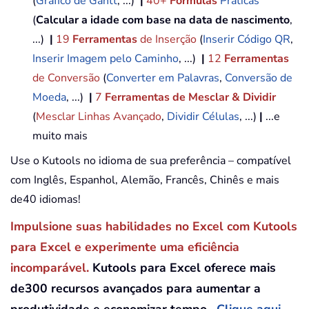
(
Gráfico de Gantt
, ...)
|
40+
Fórmulas
Práticas
(
Calcular a idade com base na data de nascimento
,
...)
|
19
Ferramentas
de Inserção
(
Inserir Código QR
,
Inserir Imagem pelo Caminho
, ...)
|
12
Ferramentas
de Conversão
(
Converter em Palavras
,
Conversão de
Moeda
, ...)
|
7
Ferramentas de Mesclar & Dividir
(
Mesclar Linhas Avançado
,
Dividir Células
, ...)
|
...e
muito mais
Use o Kutools no idioma de sua preferência – compatível
com Inglês, Espanhol, Alemão, Francês, Chinês e mais
de40 idiomas!
Impulsione suas habilidades no Excel com Kutools
para Excel e experimente uma eficiência
incomparável.
Kutools para Excel oferece mais
de300 recursos avançados para aumentar a