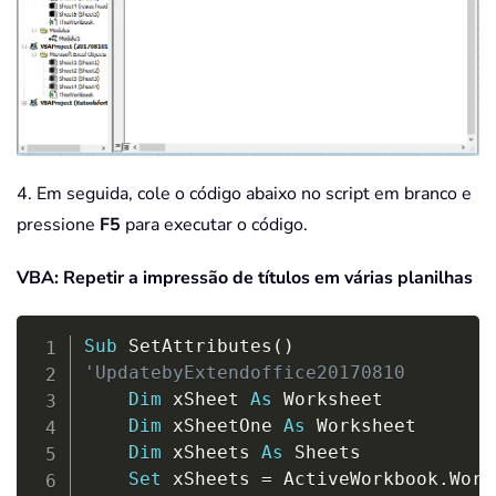
4. Em seguida, cole o código abaixo no script em branco e
pressione
F5
para executar o código.
VBA: Repetir a impressão de títulos em várias planilhas
Copy
Sub
 SetAttributes
(
)
'UpdatebyExtendoffice20170810
Dim
 xSheet 
As
 Worksheet

Dim
 xSheetOne 
As
 Worksheet

Dim
 xSheets 
As
 Sheets

Set
 xSheets 
=
 ActiveWorkbook
.
Work