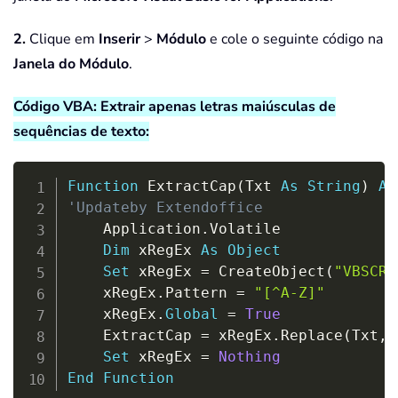
2.
Clique em
Inserir
>
Módulo
e cole o seguinte código na
Janela do Módulo
.
Código VBA: Extrair apenas letras maiúsculas de
sequências de texto:
Copy
Function
 ExtractCap
(
Txt 
As
String
)
As
'Updateby Extendoffice
    Application
.
Volatile

Dim
 xRegEx 
As
Object
Set
 xRegEx 
=
 CreateObject
(
"VBSCRI
    xRegEx
.
Pattern 
=
"[^A-Z]"
    xRegEx
.
Global
=
True
    ExtractCap 
=
 xRegEx
.
Replace
(
Txt
,
Set
 xRegEx 
=
Nothing
End
Function