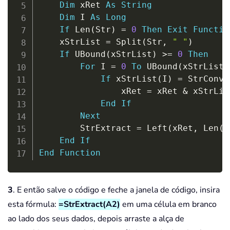
Dim
 xRet 
As
String
Dim
 I 
As
Long
If
 Len
(
Str
)
=
0
Then
Exit
Functio
    xStrList 
=
 Split
(
Str
,
" "
)
If
 UBound
(
xStrList
)
>
=
0
Then
For
 I 
=
0
To
 UBound
(
xStrList
)
If
 xStrList
(
I
)
=
 StrConv
(
                xRet 
=
 xRet 
&
 xStrLis
End
If
Next
        StrExtract 
=
 Left
(
xRet
,
 Len
(
x
End
If
End
Function
3
. E então salve o código e feche a janela de código, insira
esta fórmula:
=StrExtract(A2)
em uma célula em branco
ao lado dos seus dados, depois arraste a alça de