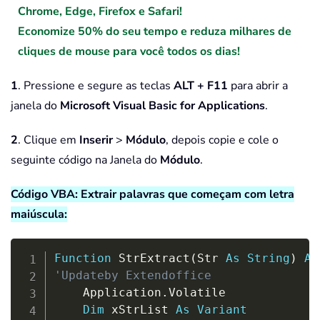
Chrome, Edge, Firefox e Safari!
Economize 50% do seu tempo e reduza milhares de
cliques de mouse para você todos os dias!
1
. Pressione e segure as teclas
ALT + F11
para abrir a
janela do
Microsoft Visual Basic for Applications
.
2
. Clique em
Inserir
>
Módulo
, depois copie e cole o
seguinte código na Janela do
Módulo
.
Código VBA: Extrair palavras que começam com letra
maiúscula:
Copy
Function
 StrExtract
(
Str 
As
String
)
As
'Updateby Extendoffice
    Application
.
Volatile

Dim
 xStrList 
As
Variant