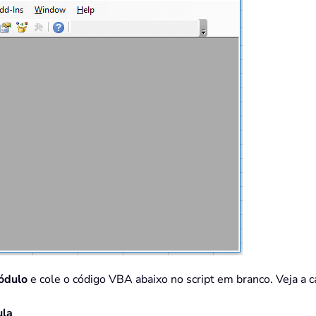
ódulo
e cole o código VBA abaixo no script em branco. Veja a c
ula