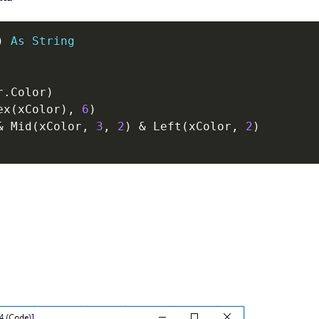
)
As
String
r
.
Color
)
ex
(
xColor
)
,
6
)
&
 Mid
(
xColor
,
3
,
2
)
&
 Left
(
xColor
,
2
)