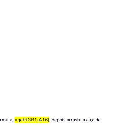
órmula,
=getRGB1(A16)
, depois arraste a alça de