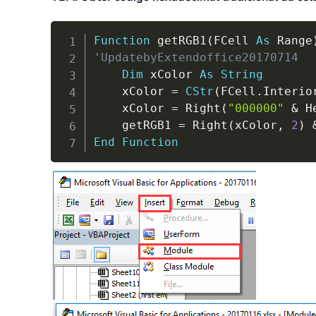
Function
 getRGB1
(
FCell 
As
 Range
'UpdatebyExtendoffice20170714
Dim
 xColor 
As
String
    xColor 
=
CStr
(
FCell
.
Interio
    xColor 
=
 Right
(
"000000"
&
 H
    getRGB1 
=
 Right
(
xColor
,
2
)
End
Function