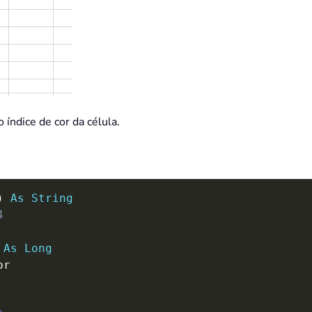
índice de cor da célula.
)
As
String
4  
 
As
Long
r
