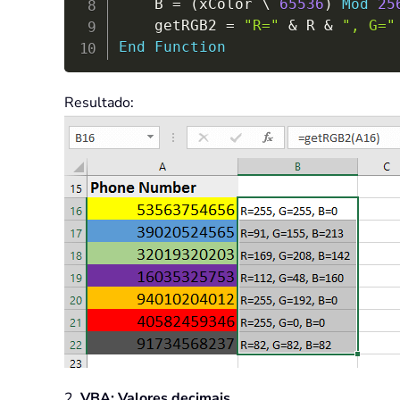
    B 
=
(
xColor 
\
65536
)
Mod
25
    getRGB2 
=
"R="
&
 R 
&
", G="
End
Function
Resultado:
2.
VBA: Valores decimais