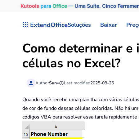
Kutools
para
Office
— Uma Suíte. Cinco Ferrame
Skip to main content
ExtendOffice
Soluções
Baixar
Preç
Como determinar e id
células no Excel?
Author
Sun
•
Last modified
2025-08-26
Quando você recebe uma planilha com várias células 
de cor de fundo dessas células coloridas. Não há um
códigos VBA para resolver essa tarefa rapidamente 