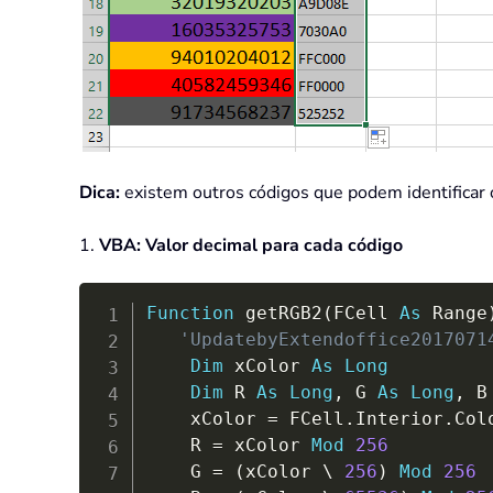
Dica:
existem outros códigos que podem identificar o 
1.
VBA: Valor decimal para cada código
Function
 getRGB2
(
FCell 
As
 Range
'UpdatebyExtendoffice2017071
Dim
 xColor 
As
Long
Dim
 R 
As
Long
,
 G 
As
Long
,
 B
    xColor 
=
 FCell
.
Interior
.
Colo
    R 
=
 xColor 
Mod
256
    G 
=
(
xColor 
\
256
)
Mod
256