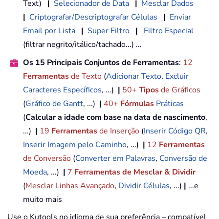
Text)
|
Selecionador de Data
|
Mesclar Dados
|
Criptografar/Descriptografar Células
|
Enviar
Email por Lista
|
Super Filtro
|
Filtro Especial
(filtrar negrito/itálico/tachado...) ...
Os 15 Principais Conjuntos de Ferramentas
:
12
Ferramentas
de Texto
(
Adicionar Texto
,
Excluir
Caracteres Específicos
, ...)
|
50+
Tipos
de Gráficos
(
Gráfico de Gantt
, ...)
|
40+
Fórmulas
Práticas
(
Calcular a idade com base na data de nascimento
,
...)
|
19
Ferramentas
de Inserção
(
Inserir Código QR
,
Inserir Imagem pelo Caminho
, ...)
|
12
Ferramentas
de Conversão
(
Converter em Palavras
,
Conversão de
Moeda
, ...)
|
7
Ferramentas de Mesclar & Dividir
(
Mesclar Linhas Avançado
,
Dividir Células
, ...)
|
...e
muito mais
Use o Kutools no idioma de sua preferência – compatível