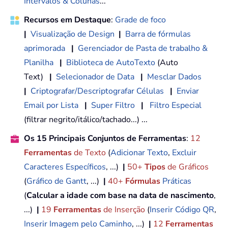
Intervalos & Colunas
...
Recursos em Destaque
:
Grade de foco
|
Visualização de Design
|
Barra de fórmulas
aprimorada
|
Gerenciador de Pasta de trabalho &
Planilha
|
Biblioteca de AutoTexto
(Auto
Text)
|
Selecionador de Data
|
Mesclar Dados
|
Criptografar/Descriptografar Células
|
Enviar
Email por Lista
|
Super Filtro
|
Filtro Especial
(filtrar negrito/itálico/tachado...) ...
Os 15 Principais Conjuntos de Ferramentas
:
12
Ferramentas
de Texto
(
Adicionar Texto
,
Excluir
Caracteres Específicos
, ...)
|
50+
Tipos
de Gráficos
(
Gráfico de Gantt
, ...)
|
40+
Fórmulas
Práticas
(
Calcular a idade com base na data de nascimento
,
...)
|
19
Ferramentas
de Inserção
(
Inserir Código QR
,
Inserir Imagem pelo Caminho
, ...)
|
12
Ferramentas