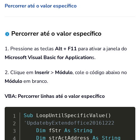
Percorrer até o valor específico
Percorrer até o valor específico
1. Pressione as teclas
Alt + F11
para ativar a janela do
Microsoft Visual Basic for Application
s.
2. Clique em
Inserir
>
Módulo
, cole o código abaixo no
Módulo
em branco.
VBA: Percorrer linhas até o valor específico
Copy
Sub
 LoopUntilSpecificValue
(
)
'UpdatebyExtendoffice20161222
Dim
 fStr 
As
String
Dim
 strActAddress 
As
String