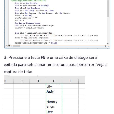
            MsgBox 
"Value not found "
            Application
.
ScreenUpdatin
Exit
Sub
End
If
If
 yRg
.
Value2 
=
 fStr 
Then
            Application
.
ScreenUpdatin
            yRg
.
Activate

            fbool 
=
True
            strActAddress 
=
 yRg
.
Addre
            MsgBox 
"Value found in ce
3. Pressione a tecla
F5
e uma caixa de diálogo será
exibida para selecionar uma coluna para percorrer. Veja a
Exit
Sub
captura de tela:
Else
            cnt 
=
 cnt 
+
1
End
If
Next
 yRg

If
 cnt 
=
 xRg
.
Count 
Then