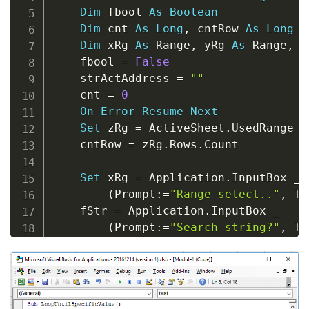
Dim
 fbool 
As
Boolean
Dim
 cnt 
As
Long
,
 cntRow 
As
Long
Dim
 xRg 
As
 Range
,
 yRg 
As
 Range
,
 z
    fbool 
=
False
    strActAddress 
=
""
    cnt 
=
0
On
Error
Resume
Next
Set
 zRg 
=
 ActiveSheet
.
UsedRange

    cntRow 
=
 zRg
.
Rows
.
Count

Set
 xRg 
=
 Application
.
InputBox 
_
(
Prompt
:
=
"Range select.."
,
 Ti
    fStr 
=
 Application
.
InputBox 
_
(
Prompt
:
=
"Search string?"
,
 Ti
    Application
.
ScreenUpdating 
=
Fals
For
Each
 yRg 
In
 xRg

If
 yRg
.
Row 
>
 cntRow 
Then