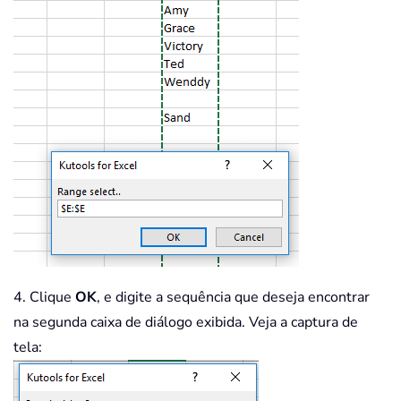
        MsgBox 
"Value not found "
,
 vb
End
If
    Application
.
ScreenUpdating 
=
True
End
Sub
4. Clique
OK
, e digite a sequência que deseja encontrar
na segunda caixa de diálogo exibida. Veja a captura de
tela: