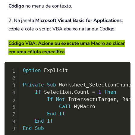
Código
no menu de contexto.
2. Na janela
Microsoft Visual Basic for Applications
,
copie e cole o script VBA abaixo na janela Código.
Código VBA: Acione ou execute uma Macro ao clicar
em uma célula específica
Copy
Option
 Explicit

Private
Sub
 Worksheet_SelectionChange
If
 Selection
.
Count 
=
1
Then
If
Not
 Intersect
(
Target
,
 Rang
Call
 MyMacro

End
If
End
If
End
Sub