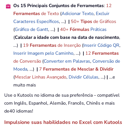
Os 15 Principais Conjuntos de Ferramentas
:
12
Ferramentas
de Texto
(
Adicionar Texto
,
Excluir
Caracteres Específicos
, ...)
|
50+
Tipos
de Gráficos
(
Gráfico de Gantt
, ...)
|
40+
Fórmulas
Práticas
(
Calcular a idade com base na data de nascimento
,
...)
|
19
Ferramentas
de Inserção
(
Inserir Código QR
,
Inserir Imagem pelo Caminho
, ...)
|
12
Ferramentas
de Conversão
(
Converter em Palavras
,
Conversão de
Moeda
, ...)
|
7
Ferramentas de Mesclar & Dividir
(
Mesclar Linhas Avançado
,
Dividir Células
, ...)
|
...e
muito mais
Use o Kutools no idioma de sua preferência – compatível
com Inglês, Espanhol, Alemão, Francês, Chinês e mais
de40 idiomas!
Impulsione suas habilidades no Excel com Kutools