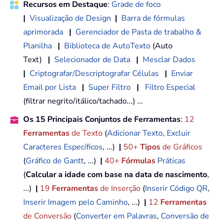
Recursos em Destaque
:
Grade de foco
|
Visualização de Design
|
Barra de fórmulas
aprimorada
|
Gerenciador de Pasta de trabalho &
Planilha
|
Biblioteca de AutoTexto
(Auto
Text)
|
Selecionador de Data
|
Mesclar Dados
|
Criptografar/Descriptografar Células
|
Enviar
Email por Lista
|
Super Filtro
|
Filtro Especial
(filtrar negrito/itálico/tachado...) ...
Os 15 Principais Conjuntos de Ferramentas
:
12
Ferramentas
de Texto
(
Adicionar Texto
,
Excluir
Caracteres Específicos
, ...)
|
50+
Tipos
de Gráficos
(
Gráfico de Gantt
, ...)
|
40+
Fórmulas
Práticas
(
Calcular a idade com base na data de nascimento
,
...)
|
19
Ferramentas
de Inserção
(
Inserir Código QR
,
Inserir Imagem pelo Caminho
, ...)
|
12
Ferramentas
de Conversão
(
Converter em Palavras
,
Conversão de