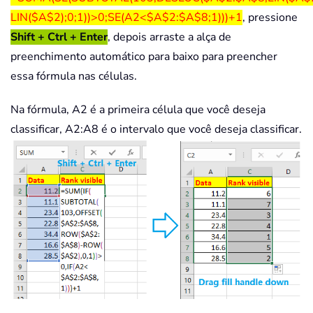
LIN($A$2);0;1))>0;SE(A2<$A$2:$A$8;1)))+1
, pressione
Shift + Ctrl + Enter
, depois arraste a alça de
preenchimento automático para baixo para preencher
essa fórmula nas células.
Na fórmula, A2 é a primeira célula que você deseja
classificar, A2:A8 é o intervalo que você deseja classificar.