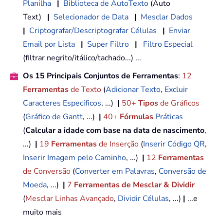
Planilha
|
Biblioteca de AutoTexto
(Auto
Text)
|
Selecionador de Data
|
Mesclar Dados
|
Criptografar/Descriptografar Células
|
Enviar
Email por Lista
|
Super Filtro
|
Filtro Especial
(filtrar negrito/itálico/tachado...) ...
Os 15 Principais Conjuntos de Ferramentas
:
12
Ferramentas
de Texto
(
Adicionar Texto
,
Excluir
Caracteres Específicos
, ...)
|
50+
Tipos
de Gráficos
(
Gráfico de Gantt
, ...)
|
40+
Fórmulas
Práticas
(
Calcular a idade com base na data de nascimento
,
...)
|
19
Ferramentas
de Inserção
(
Inserir Código QR
,
Inserir Imagem pelo Caminho
, ...)
|
12
Ferramentas
de Conversão
(
Converter em Palavras
,
Conversão de
Moeda
, ...)
|
7
Ferramentas de Mesclar & Dividir
(
Mesclar Linhas Avançado
,
Dividir Células
, ...)
|
...e
muito mais