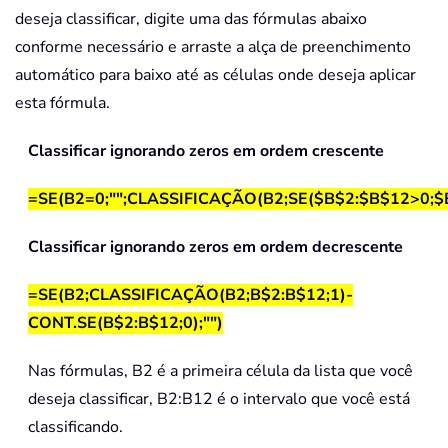
deseja classificar, digite uma das fórmulas abaixo
conforme necessário e arraste a alça de preenchimento
automático para baixo até as células onde deseja aplicar
esta fórmula.
Classificar ignorando zeros em ordem crescente
=SE(B2=0;"";CLASSIFICAÇÃO(B2;SE($B$2:$B$12>0;$
Classificar ignorando zeros em ordem decrescente
=SE(B2;CLASSIFICAÇÃO(B2;B$2:B$12;1)-
CONT.SE(B$2:B$12;0);"")
Nas fórmulas, B2 é a primeira célula da lista que você
deseja classificar, B2:B12 é o intervalo que você está
classificando.