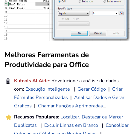
Melhores Ferramentas de
Produtividade para Office
🤖
Kutools AI Aide
: Revolucione a análise de dados
com:
Execução Inteligente
|
Gerar Código
|
Criar
Fórmulas Personalizadas
|
Analisar Dados e Gerar
Gráficos
|
Chamar Funções Aprimoradas
…
Recursos Populares
:
Localizar, Destacar ou Marcar
Duplicatas
|
Excluir Linhas em Branco
|
Consolidar
Colunas ou Células sem Perder Dados
|