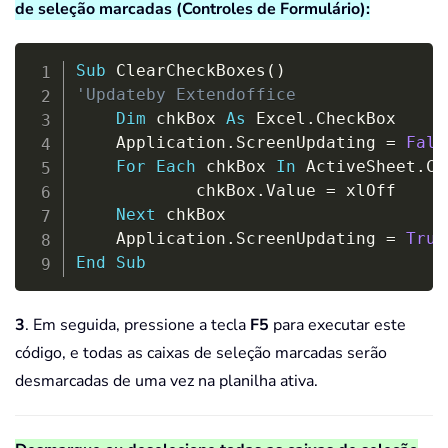
de seleção marcadas (Controles de Formulário):
Copy
Sub
 ClearCheckBoxes
(
)
'Updateby Extendoffice
Dim
 chkBox 
As
 Excel
.
CheckBox

    Application
.
ScreenUpdating 
=
Fals
For
Each
 chkBox 
In
 ActiveSheet
.
Ch
            chkBox
.
Value 
=
 xlOff

Next
 chkBox

    Application
.
ScreenUpdating 
=
True
End
Sub
3
. Em seguida, pressione a tecla
F5
para executar este
código, e todas as caixas de seleção marcadas serão
desmarcadas de uma vez na planilha ativa.