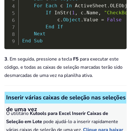
For
Each
 c 
In
 ActiveSheet
.
OLEObje
If
 InStr
(
1
,
 c
.
Name
,
"CheckBox
            c
.
Object
.
Value 
=
False
End
If
Next
End
Sub
3
. Em seguida, pressione a tecla
F5
para executar este
código, e todas as caixas de seleção marcadas terão sido
desmarcadas de uma vez na planilha ativa.
Inserir várias caixas de seleção nas seleções
de uma vez
O utilitário
Kutools para Excel
Inserir Caixas de
Seleção em Lote
pode ajudá-lo a inserir rapidamente
várias caixas de seleção de uma vez.
Clique para baixar