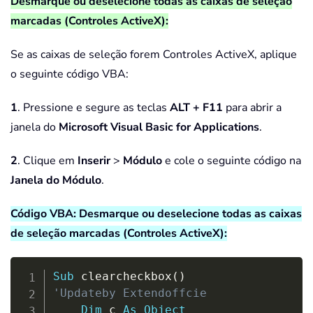
Desmarque ou deselecione todas as caixas de seleção
marcadas (Controles ActiveX):
Se as caixas de seleção forem Controles ActiveX, aplique
o seguinte código VBA:
1
. Pressione e segure as teclas
ALT + F11
para abrir a
janela do
Microsoft Visual Basic for Applications
.
2
. Clique em
Inserir
>
Módulo
e cole o seguinte código na
Janela do Módulo
.
Código VBA: Desmarque ou deselecione todas as caixas
de seleção marcadas (Controles ActiveX):
Copy
Sub
 clearcheckbox
(
)
'Updateby Extendoffcie
Dim
 c 
As
Object