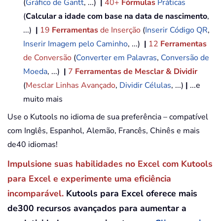
(
Gráfico de Gantt
, ...)
|
40+
Fórmulas
Práticas
(
Calcular a idade com base na data de nascimento
,
...)
|
19
Ferramentas
de Inserção
(
Inserir Código QR
,
Inserir Imagem pelo Caminho
, ...)
|
12
Ferramentas
de Conversão
(
Converter em Palavras
,
Conversão de
Moeda
, ...)
|
7
Ferramentas de Mesclar & Dividir
(
Mesclar Linhas Avançado
,
Dividir Células
, ...)
|
...e
muito mais
Use o Kutools no idioma de sua preferência – compatível
com Inglês, Espanhol, Alemão, Francês, Chinês e mais
de40 idiomas!
Impulsione suas habilidades no Excel com Kutools
para Excel e experimente uma eficiência
incomparável.
Kutools para Excel oferece mais
de300 recursos avançados para aumentar a