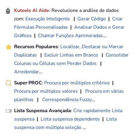
🤖
Kutools AI Aide
: Revolucione a análise de dados
com:
Execução Inteligente
|
Gerar Código
|
Criar
Fórmulas Personalizadas
|
Analisar Dados e Gerar
Gráficos
|
Chamar Funções Aprimoradas
…
Recursos Populares
:
Localizar, Destacar ou Marcar
Duplicatas
|
Excluir Linhas em Branco
|
Consolidar
Colunas ou Células sem Perder Dados
|
Arredondar
...
Super PROC
:
Procura por múltiplos critérios
|
Procura por múltiplos valores
|
Procura em várias
planilhas
|
Correspondência Fuzzy
...
Lista Suspensa Avançada
:
Crie rapidamente Lista
suspensa
|
Lista suspensa dependente
|
Lista
suspensa com múltipla seleção
...