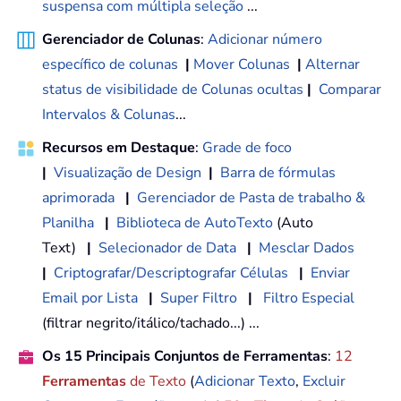
suspensa com múltipla seleção
...
Gerenciador de Colunas
:
Adicionar número
específico de colunas
|
Mover Colunas
|
Alternar
status de visibilidade de Colunas ocultas
|
Comparar
Intervalos & Colunas
...
Recursos em Destaque
:
Grade de foco
|
Visualização de Design
|
Barra de fórmulas
aprimorada
|
Gerenciador de Pasta de trabalho &
Planilha
|
Biblioteca de AutoTexto
(Auto
Text)
|
Selecionador de Data
|
Mesclar Dados
|
Criptografar/Descriptografar Células
|
Enviar
Email por Lista
|
Super Filtro
|
Filtro Especial
(filtrar negrito/itálico/tachado...) ...
Os 15 Principais Conjuntos de Ferramentas
:
12
Ferramentas
de Texto
(
Adicionar Texto
,
Excluir