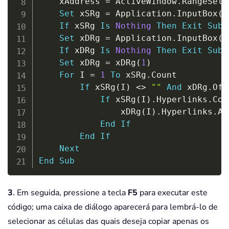
    xAddress 
=
 ActiveWindow
.
RangeSele
Set
 xSRg 
=
 Application
.
InputBox
(
"
If
 xSRg 
Is
Nothing
Then
Exit
Sub
Set
 xDRg 
=
 Application
.
InputBox
(
"
If
 xDRg 
Is
Nothing
Then
Exit
Sub
Set
 xDRg 
=
 xDRg
(
1
)
For
 I 
=
1
To
 xSRg
.
Count

If
 xSRg
(
I
)
<
>
""
And
 xDRg
.
Off
If
 xSRg
(
I
)
.
Hyperlinks
.
Cou
                xDRg
(
I
)
.
Hyperlinks
.
Ad
End
If
End
If
Next
End
Sub
3
. Em seguida, pressione a tecla
F5
para executar este
código; uma caixa de diálogo aparecerá para lembrá-lo de
selecionar as células das quais deseja copiar apenas os