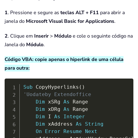
1
. Pressione e segure as
teclas ALT + F11
para abrir a
janela do
Microsoft Visual Basic for Applications
.
2
. Clique em
Inserir
>
Módulo
e cole o seguinte código na
Janela do
Módulo
.
Código VBA: copie apenas o hiperlink de uma célula
para outra:
Copy
Sub
 CopyHyperlinks
(
)
'Uodateby Extendoffice
Dim
 xSRg 
As
 Range

Dim
 xDRg 
As
 Range

Dim
 I 
As
Integer
Dim
 xAddress 
As
String
On
Error
Resume
Next