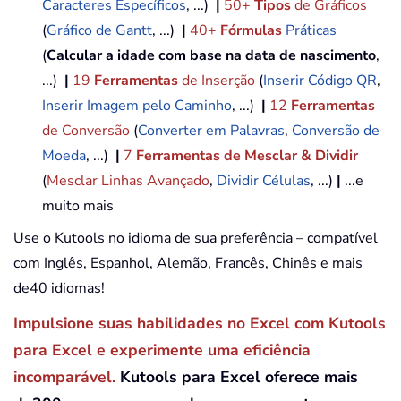
Caracteres Específicos
, ...)
|
50+
Tipos
de Gráficos
(
Gráfico de Gantt
, ...)
|
40+
Fórmulas
Práticas
(
Calcular a idade com base na data de nascimento
,
...)
|
19
Ferramentas
de Inserção
(
Inserir Código QR
,
Inserir Imagem pelo Caminho
, ...)
|
12
Ferramentas
de Conversão
(
Converter em Palavras
,
Conversão de
Moeda
, ...)
|
7
Ferramentas de Mesclar & Dividir
(
Mesclar Linhas Avançado
,
Dividir Células
, ...)
|
...e
muito mais
Use o Kutools no idioma de sua preferência – compatível
com Inglês, Espanhol, Alemão, Francês, Chinês e mais
de40 idiomas!
Impulsione suas habilidades no Excel com Kutools
para Excel e experimente uma eficiência
incomparável.
Kutools para Excel oferece mais