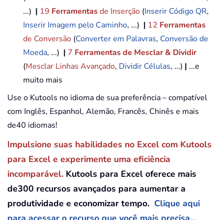
...)
|
19
Ferramentas
de Inserção
(
Inserir Código QR
,
Inserir Imagem pelo Caminho
, ...)
|
12
Ferramentas
de Conversão
(
Converter em Palavras
,
Conversão de
Moeda
, ...)
|
7
Ferramentas de Mesclar & Dividir
(
Mesclar Linhas Avançado
,
Dividir Células
, ...)
|
...e
muito mais
Use o Kutools no idioma de sua preferência – compatível
com Inglês, Espanhol, Alemão, Francês, Chinês e mais
de40 idiomas!
Impulsione suas habilidades no Excel com Kutools
para Excel e experimente uma eficiência
incomparável.
Kutools para Excel oferece mais
de300 recursos avançados para aumentar a
produtividade e economizar tempo.
Clique aqui
para acessar o recurso que você mais precisa...