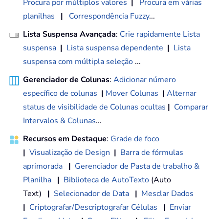
Procura por múltiplos valores
|
Procura em várias
planilhas
|
Correspondência Fuzzy
...
Lista Suspensa Avançada
:
Crie rapidamente Lista
suspensa
|
Lista suspensa dependente
|
Lista
suspensa com múltipla seleção
...
Gerenciador de Colunas
:
Adicionar número
específico de colunas
|
Mover Colunas
|
Alternar
status de visibilidade de Colunas ocultas
|
Comparar
Intervalos & Colunas
...
Recursos em Destaque
:
Grade de foco
|
Visualização de Design
|
Barra de fórmulas
aprimorada
|
Gerenciador de Pasta de trabalho &
Planilha
|
Biblioteca de AutoTexto
(Auto
Text)
|
Selecionador de Data
|
Mesclar Dados
|
Criptografar/Descriptografar Células
|
Enviar