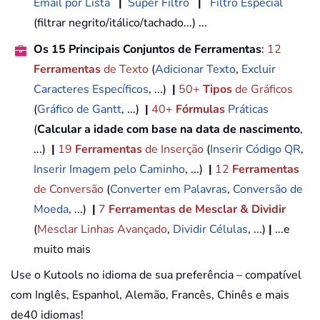
Email por Lista
|
Super Filtro
|
Filtro Especial
(filtrar negrito/itálico/tachado...) ...
Os 15 Principais Conjuntos de Ferramentas
:
12
Ferramentas
de Texto
(
Adicionar Texto
,
Excluir
Caracteres Específicos
, ...)
|
50+
Tipos
de Gráficos
(
Gráfico de Gantt
, ...)
|
40+
Fórmulas
Práticas
(
Calcular a idade com base na data de nascimento
,
...)
|
19
Ferramentas
de Inserção
(
Inserir Código QR
,
Inserir Imagem pelo Caminho
, ...)
|
12
Ferramentas
de Conversão
(
Converter em Palavras
,
Conversão de
Moeda
, ...)
|
7
Ferramentas de Mesclar & Dividir
(
Mesclar Linhas Avançado
,
Dividir Células
, ...)
|
...e
muito mais
Use o Kutools no idioma de sua preferência – compatível
com Inglês, Espanhol, Alemão, Francês, Chinês e mais
de40 idiomas!