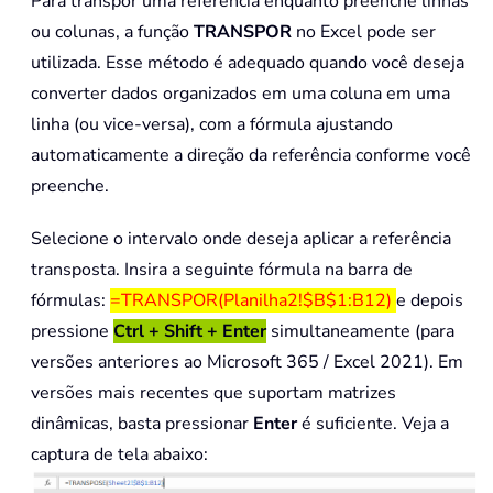
Para transpor uma referência enquanto preenche linhas
ou colunas, a função
TRANSPOR
no Excel pode ser
utilizada. Esse método é adequado quando você deseja
converter dados organizados em uma coluna em uma
linha (ou vice-versa), com a fórmula ajustando
automaticamente a direção da referência conforme você
preenche.
Selecione o intervalo onde deseja aplicar a referência
transposta. Insira a seguinte fórmula na barra de
fórmulas:
=TRANSPOR(Planilha2!$B$1:B12)
e depois
pressione
Ctrl + Shift + Enter
simultaneamente (para
versões anteriores ao Microsoft 365 / Excel 2021). Em
versões mais recentes que suportam matrizes
dinâmicas, basta pressionar
Enter
é suficiente. Veja a
captura de tela abaixo: