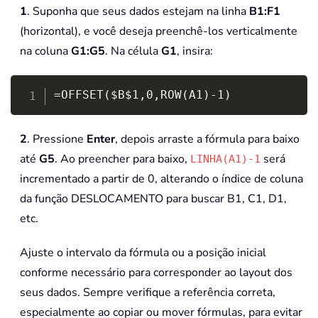
1
. Suponha que seus dados estejam na linha
B1:F1
(horizontal), e você deseja preenchê-los verticalmente
na coluna
G1:G5
. Na célula
G1
, insira:
Copy
=OFFSET($B$1,0,ROW(A1)-1)
2
. Pressione
Enter
, depois arraste a fórmula para baixo
até
G5
. Ao preencher para baixo,
será
LINHA(A1)-1
incrementado a partir de 0, alterando o índice de coluna
da função DESLOCAMENTO para buscar B1, C1, D1,
etc.
Ajuste o intervalo da fórmula ou a posição inicial
conforme necessário para corresponder ao layout dos
seus dados. Sempre verifique a referência correta,
especialmente ao copiar ou mover fórmulas, para evitar