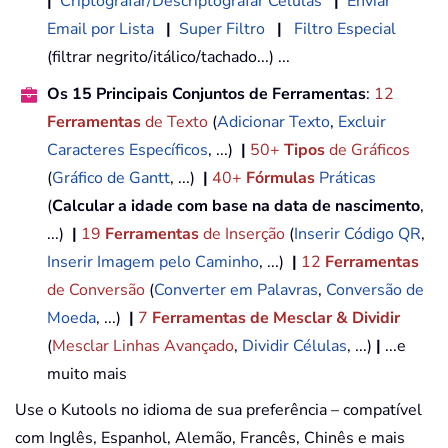
|
Criptografar/Descriptografar Células
|
Enviar
Email por Lista
|
Super Filtro
|
Filtro Especial
(filtrar negrito/itálico/tachado...) ...
Os 15 Principais Conjuntos de Ferramentas
:
12
Ferramentas
de Texto
(
Adicionar Texto
,
Excluir
Caracteres Específicos
, ...)
|
50+
Tipos
de Gráficos
(
Gráfico de Gantt
, ...)
|
40+
Fórmulas
Práticas
(
Calcular a idade com base na data de nascimento
,
...)
|
19
Ferramentas
de Inserção
(
Inserir Código QR
,
Inserir Imagem pelo Caminho
, ...)
|
12
Ferramentas
de Conversão
(
Converter em Palavras
,
Conversão de
Moeda
, ...)
|
7
Ferramentas de Mesclar & Dividir
(
Mesclar Linhas Avançado
,
Dividir Células
, ...)
|
...e
muito mais
Use o Kutools no idioma de sua preferência – compatível
com Inglês, Espanhol, Alemão, Francês, Chinês e mais