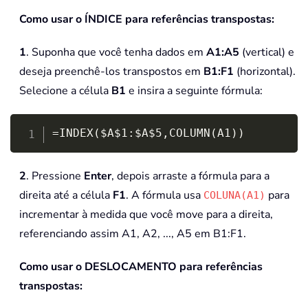
Como usar o ÍNDICE para referências transpostas:
1
. Suponha que você tenha dados em
A1:A5
(vertical) e
deseja preenchê-los transpostos em
B1:F1
(horizontal).
Selecione a célula
B1
e insira a seguinte fórmula:
Copy
=INDEX($A$1:$A$5,COLUMN(A1))
2
. Pressione
Enter
, depois arraste a fórmula para a
direita até a célula
F1
. A fórmula usa
para
COLUNA(A1)
incrementar à medida que você move para a direita,
referenciando assim A1, A2, ..., A5 em B1:F1.
Como usar o DESLOCAMENTO para referências
transpostas: