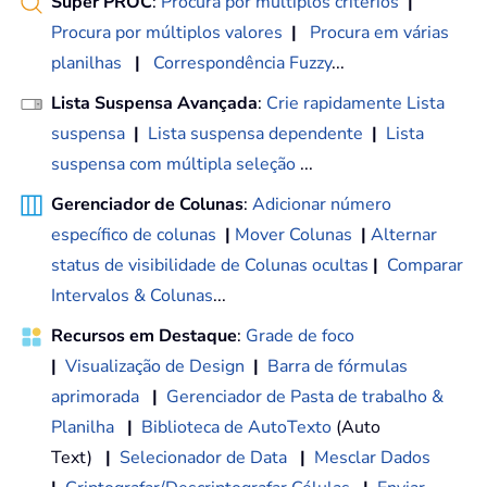
Super PROC
:
Procura por múltiplos critérios
|
Procura por múltiplos valores
|
Procura em várias
planilhas
|
Correspondência Fuzzy
...
Lista Suspensa Avançada
:
Crie rapidamente Lista
suspensa
|
Lista suspensa dependente
|
Lista
suspensa com múltipla seleção
...
Gerenciador de Colunas
:
Adicionar número
específico de colunas
|
Mover Colunas
|
Alternar
status de visibilidade de Colunas ocultas
|
Comparar
Intervalos & Colunas
...
Recursos em Destaque
:
Grade de foco
|
Visualização de Design
|
Barra de fórmulas
aprimorada
|
Gerenciador de Pasta de trabalho &
Planilha
|
Biblioteca de AutoTexto
(Auto
Text)
|
Selecionador de Data
|
Mesclar Dados