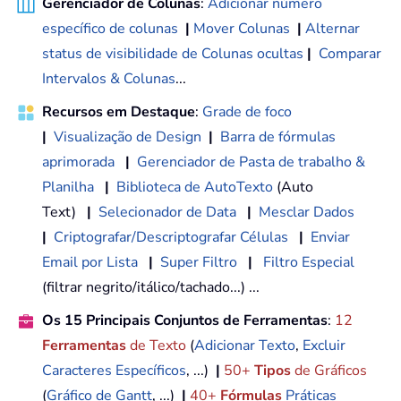
Gerenciador de Colunas
:
Adicionar número
específico de colunas
|
Mover Colunas
|
Alternar
status de visibilidade de Colunas ocultas
|
Comparar
Intervalos & Colunas
...
Recursos em Destaque
:
Grade de foco
|
Visualização de Design
|
Barra de fórmulas
aprimorada
|
Gerenciador de Pasta de trabalho &
Planilha
|
Biblioteca de AutoTexto
(Auto
Text)
|
Selecionador de Data
|
Mesclar Dados
|
Criptografar/Descriptografar Células
|
Enviar
Email por Lista
|
Super Filtro
|
Filtro Especial
(filtrar negrito/itálico/tachado...) ...
Os 15 Principais Conjuntos de Ferramentas
:
12
Ferramentas
de Texto
(
Adicionar Texto
,
Excluir
Caracteres Específicos
, ...)
|
50+
Tipos
de Gráficos
(
Gráfico de Gantt
, ...)
|
40+
Fórmulas
Práticas