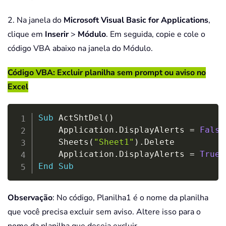
2. Na janela do
Microsoft Visual Basic for Applications
,
clique em
Inserir
>
Módulo
. Em seguida, copie e cole o
código VBA abaixo na janela do Módulo.
Código VBA: Excluir planilha sem prompt ou aviso no
Excel
Copy
Sub
 ActShtDel
(
)
    Application
.
DisplayAlerts 
=
False
    Sheets
(
"Sheet1"
)
.
Delete

    Application
.
DisplayAlerts 
=
True
End
Sub
Observação
: No código, Planilha1 é o nome da planilha
que você precisa excluir sem aviso. Altere isso para o
nome da planilha que deseja excluir.