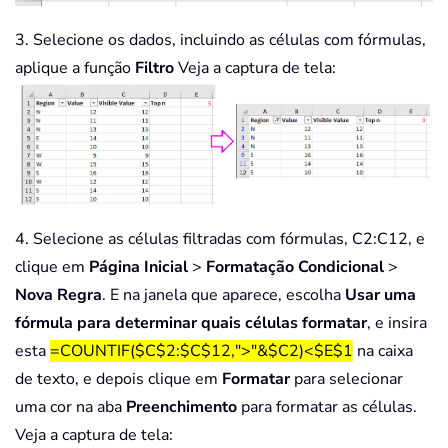
3. Selecione os dados, incluindo as células com fórmulas,
aplique a função
Filtro
Veja a captura de tela:
4. Selecione as células filtradas com fórmulas, C2:C12, e
clique em
Página Inicial
>
Formatação Condicional
>
Nova Regra
. E na janela que aparece, escolha
Usar uma
fórmula para determinar quais células formatar
, e insira
esta
=COUNTIF($C$2:$C$12,">"&$C2)<$E$1
na caixa
de texto, e depois clique em
Formatar
para selecionar
uma cor na aba
Preenchimento
para formatar as células.
Veja a captura de tela: