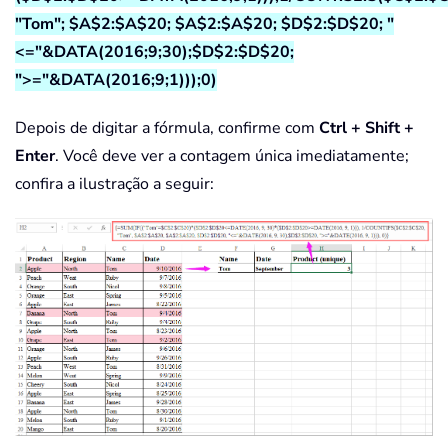
"Tom"; $A$2:$A$20; $A$2:$A$20; $D$2:$D$20; "
<="&DATA(2016;9;30);$D$2:$D$20;
">="&DATA(2016;9;1)));0)
Depois de digitar a fórmula, confirme com
Ctrl + Shift +
Enter
. Você deve ver a contagem única imediatamente;
confira a ilustração a seguir: