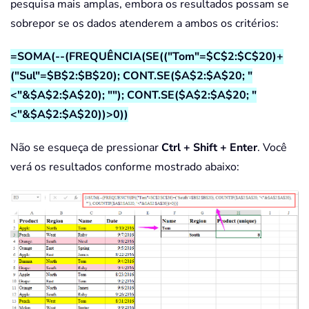
pesquisa mais amplas, embora os resultados possam se
sobrepor se os dados atenderem a ambos os critérios:
=SOMA(--(FREQUÊNCIA(SE(("Tom"=$C$2:$C$20)+
("Sul"=$B$2:$B$20); CONT.SE($A$2:$A$20; "
<"&$A$2:$A$20); ""); CONT.SE($A$2:$A$20; "
<"&$A$2:$A$20))>0))
Não se esqueça de pressionar
Ctrl + Shift + Enter
. Você
verá os resultados conforme mostrado abaixo: