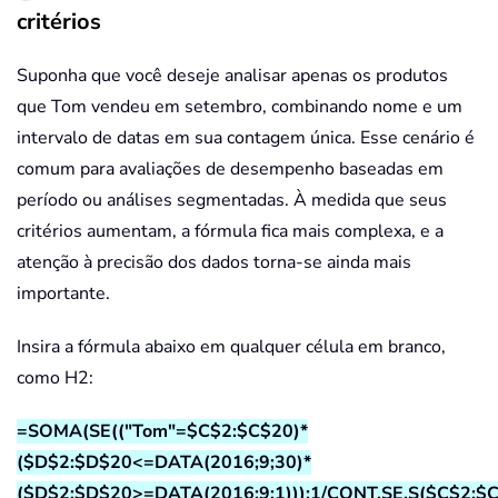
critérios
Suponha que você deseje analisar apenas os produtos
que Tom vendeu em setembro, combinando nome e um
intervalo de datas em sua contagem única. Esse cenário é
comum para avaliações de desempenho baseadas em
período ou análises segmentadas. À medida que seus
critérios aumentam, a fórmula fica mais complexa, e a
atenção à precisão dos dados torna-se ainda mais
importante.
Insira a fórmula abaixo em qualquer célula em branco,
como H2:
=SOMA(SE(("Tom"=$C$2:$C$20)*
($D$2:$D$20<=DATA(2016;9;30)*
($D$2:$D$20>=DATA(2016;9;1)));1/CONT.SE.S($C$2:$C