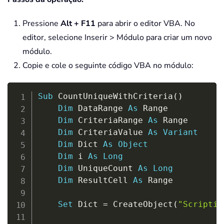
Pressione
Alt + F11
para abrir o editor VBA. No
editor, selecione Inserir > Módulo para criar um novo
módulo.
Copie e cole o seguinte código VBA no módulo:
Copy
Sub
 CountUniqueWithCriteria
(
)
Dim
 DataRange 
As
 Range

Dim
 CriteriaRange 
As
 Range

Dim
 CriteriaValue 
As
Variant
Dim
 Dict 
As
Object
Dim
 i 
As
Long
Dim
 UniqueCount 
As
Long
Dim
 ResultCell 
As
 Range

Set
 Dict 
=
 CreateObject
(
"Scriptin