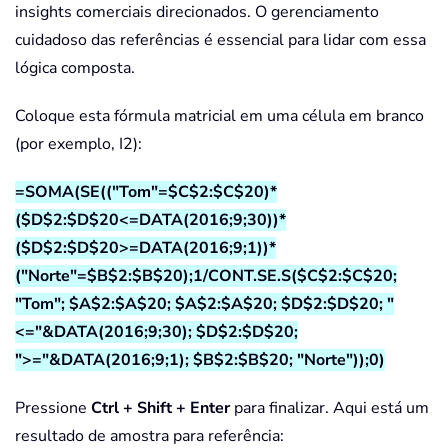
insights comerciais direcionados. O gerenciamento
cuidadoso das referências é essencial para lidar com essa
lógica composta.
Coloque esta fórmula matricial em uma célula em branco
(por exemplo, I2):
=SOMA(SE(("Tom"=$C$2:$C$20)*
($D$2:$D$20<=DATA(2016;9;30))*
($D$2:$D$20>=DATA(2016;9;1))*
("Norte"=$B$2:$B$20);1/CONT.SE.S($C$2:$C$20;
"Tom"; $A$2:$A$20; $A$2:$A$20; $D$2:$D$20; "
<="&DATA(2016;9;30); $D$2:$D$20;
">="&DATA(2016;9;1); $B$2:$B$20; "Norte"));0)
Pressione
Ctrl + Shift + Enter
para finalizar. Aqui está um
resultado de amostra para referência: