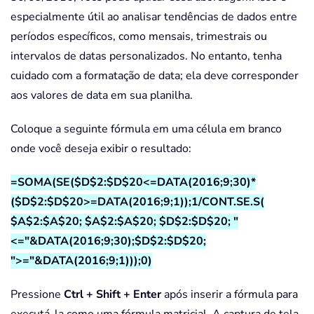
especialmente útil ao analisar tendências de dados entre
períodos específicos, como mensais, trimestrais ou
intervalos de datas personalizados. No entanto, tenha
cuidado com a formatação de data; ela deve corresponder
aos valores de data em sua planilha.
Coloque a seguinte fórmula em uma célula em branco
onde você deseja exibir o resultado:
=SOMA(SE($D$2:$D$20<=DATA(2016;9;30)*
($D$2:$D$20>=DATA(2016;9;1));1/CONT.SE.S(
$A$2:$A$20; $A$2:$A$20; $D$2:$D$20; "
<="&DATA(2016;9;30);$D$2:$D$20;
">="&DATA(2016;9;1)));0)
Pressione
Ctrl + Shift + Enter
após inserir a fórmula para