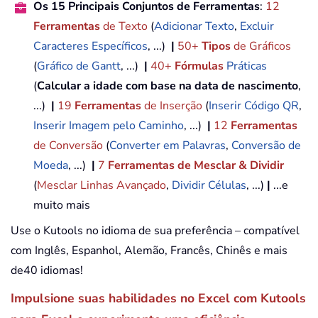
Os 15 Principais Conjuntos de Ferramentas
:
12
Ferramentas
de Texto
(
Adicionar Texto
,
Excluir
Caracteres Específicos
, ...)
|
50+
Tipos
de Gráficos
(
Gráfico de Gantt
, ...)
|
40+
Fórmulas
Práticas
(
Calcular a idade com base na data de nascimento
,
...)
|
19
Ferramentas
de Inserção
(
Inserir Código QR
,
Inserir Imagem pelo Caminho
, ...)
|
12
Ferramentas
de Conversão
(
Converter em Palavras
,
Conversão de
Moeda
, ...)
|
7
Ferramentas de Mesclar & Dividir
(
Mesclar Linhas Avançado
,
Dividir Células
, ...)
|
...e
muito mais
Use o Kutools no idioma de sua preferência – compatível
com Inglês, Espanhol, Alemão, Francês, Chinês e mais
de40 idiomas!
Impulsione suas habilidades no Excel com Kutools