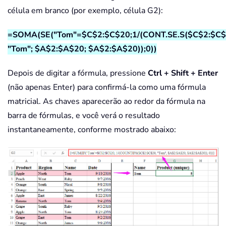
célula em branco (por exemplo, célula G2):
=SOMA(SE("Tom"=$C$2:$C$20;1/(CONT.SE.S($C$2:$C$
"Tom"; $A$2:$A$20; $A$2:$A$20));0))
Depois de digitar a fórmula, pressione
Ctrl + Shift + Enter
(não apenas Enter) para confirmá-la como uma fórmula
matricial. As chaves aparecerão ao redor da fórmula na
barra de fórmulas, e você verá o resultado
instantaneamente, conforme mostrado abaixo: