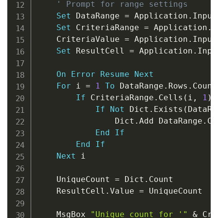
' Prompt for range settings
Set
 DataRange 
=
 Application
.
Input
Set
 CriteriaRange 
=
 Application
.
I
    CriteriaValue 
=
 Application
.
Input
Set
 ResultCell 
=
 Application
.
Inpu
On
Error
Resume
Next
For
 i 
=
1
To
 DataRange
.
Rows
.
Count

If
 CriteriaRange
.
Cells
(
i
,
1
)
.
If
Not
 Dict
.
Exists
(
DataRa
                Dict
.
Add DataRange
.
Ce
End
If
End
If
Next
 i

    UniqueCount 
=
 Dict
.
Count

    ResultCell
.
Value 
=
 UniqueCount

    MsgBox 
"Unique count for '"
&
 Cri