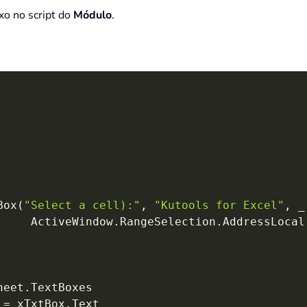
xo no script do
Módulo
.
Box
(
"Select a cell):"
,
"Kutools for Excel"
,
_
     ActiveWindow
.
RangeSelection
.
AddressLocal
heet
.
TextBoxes

 
=
 xTxtBox
.
Text
