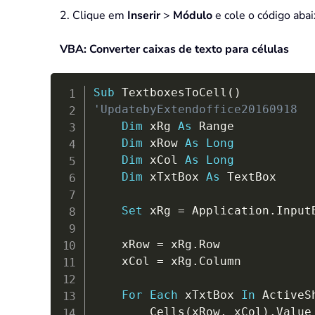
2. Clique em
Inserir
>
Módulo
e cole o código abai
VBA: Converter caixas de texto para células
Sub
 TextboxesToCell
(
)
'UpdatebyExtendoffice20160918
Dim
 xRg 
As
 Range

Dim
 xRow 
As
Long
Dim
 xCol 
As
Long
Dim
 xTxtBox 
As
 TextBox

Set
 xRg 
=
 Application
.
Input
                               
    xRow 
=
 xRg
.
Row

    xCol 
=
 xRg
.
Column

For
Each
 xTxtBox 
In
 ActiveS
        Cells
(
xRow
,
 xCol
)
.
Value