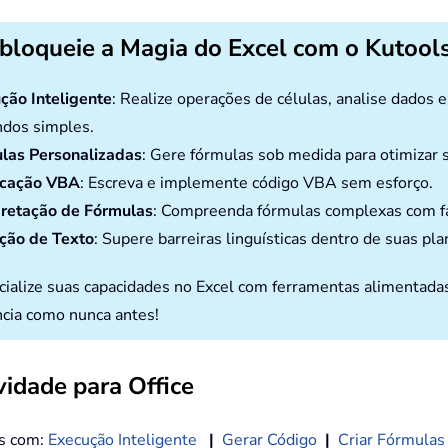
bloqueie a Magia do Excel com o Kutools
ção Inteligente
: Realize operações de células, analise dados 
dos simples.
las Personalizadas
: Gere fórmulas sob medida para otimizar s
icação VBA
: Escreva e implemente código VBA sem esforço.
pretação de Fórmulas
: Compreenda fórmulas complexas com fa
ção de Texto
: Supere barreiras linguísticas dentro de suas pla
cialize suas capacidades no Excel com ferramentas alimentada
ncia como nunca antes!
idade para Office
os com:
Execução Inteligente
|
Gerar Código
|
Criar Fórmulas