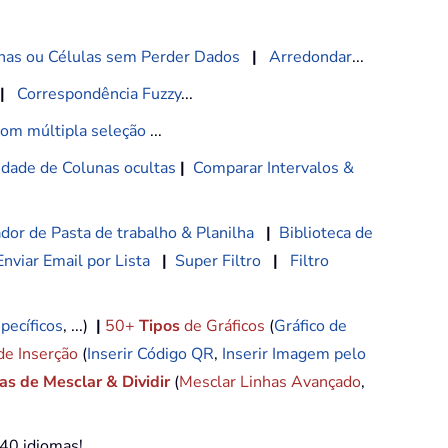
nas ou Células sem Perder Dados
|
Arredondar
...
|
Correspondência Fuzzy
...
com múltipla seleção
...
lidade de Colunas ocultas
|
Comparar Intervalos &
dor de Pasta de trabalho & Planilha
|
Biblioteca de
Enviar Email por Lista
|
Super Filtro
|
Filtro
pecíficos
, ...)
|
50+
Tipos
de Gráficos
(
Gráfico de
de Inserção
(
Inserir Código QR
,
Inserir Imagem pelo
s de Mesclar & Dividir
(
Mesclar Linhas Avançado
,
e40 idiomas!