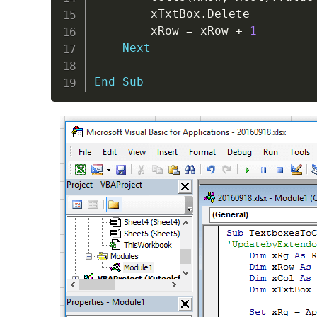
        xTxtBox
.
Delete

        xRow 
=
 xRow 
+
1
Next
End
Sub