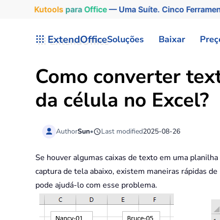
Kutools
para
Office
— Uma Suíte. Cinco Ferrame
Skip to main content
ExtendOffice
Soluções
Baixar
Preç
Como converter text
da célula no Excel?
Author
Sun
•
Last modified
2025-08-26
Se houver algumas caixas de texto em uma planilha
captura de tela abaixo, existem maneiras rápidas d
pode ajudá-lo com esse problema.