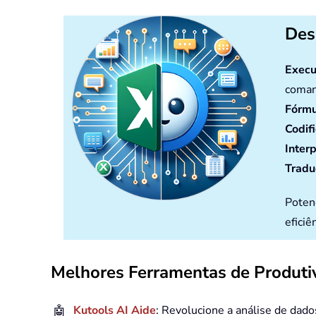
Des
Execu
coman
Fórmu
Codif
Inter
Tradu
Poten
eficiê
Melhores Ferramentas de Produtiv
🤖
Kutools AI Aide
: Revolucione a análise de dad