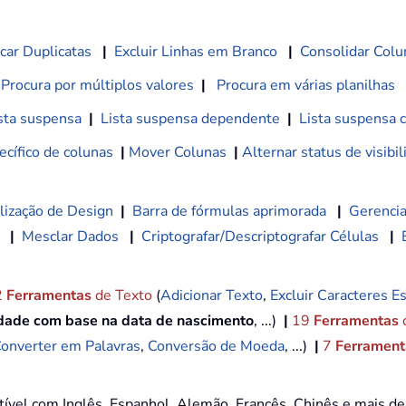
car Duplicatas
|
Excluir Linhas em Branco
|
Consolidar Colu
Procura por múltiplos valores
|
Procura em várias planilhas
sta suspensa
|
Lista suspensa dependente
|
Lista suspensa 
cífico de colunas
|
Mover Colunas
|
Alternar status de visibi
lização de Design
|
Barra de fórmulas aprimorada
|
Gerencia
|
Mesclar Dados
|
Criptografar/Descriptografar Células
|
2
Ferramentas
de Texto
(
Adicionar Texto
,
Excluir Caracteres Es
idade com base na data de nascimento
, ...)
|
19
Ferramentas
onverter em Palavras
,
Conversão de Moeda
, ...)
|
7
Ferramenta
tível com Inglês, Espanhol, Alemão, Francês, Chinês e mais d