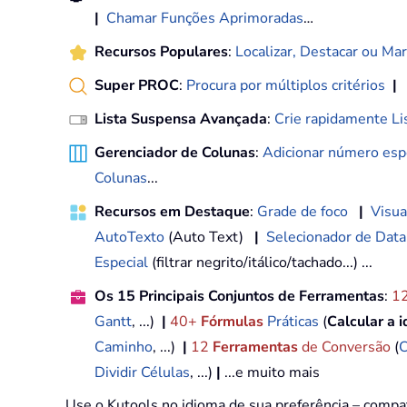
|
Chamar Funções Aprimoradas
…
Recursos Populares
:
Localizar, Destacar ou Mar
Super PROC
:
Procura por múltiplos critérios
|
Lista Suspensa Avançada
:
Crie rapidamente Li
Gerenciador de Colunas
:
Adicionar número espe
Colunas
...
Recursos em Destaque
:
Grade de foco
|
Visua
AutoTexto
(Auto Text)
|
Selecionador de Data
Especial
(filtrar negrito/itálico/tachado...) ...
Os 15 Principais Conjuntos de Ferramentas
:
1
Gantt
, ...)
|
40+
Fórmulas
Práticas
(
Calcular a 
Caminho
, ...)
|
12
Ferramentas
de Conversão
(
C
Dividir Células
, ...)
|
...e muito mais
Use o Kutools no idioma de sua preferência – compa