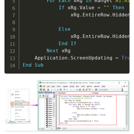
For
Each
 xRg 
In
 Range
(
"A1:A20
If
 xRg
.
Value 
=
""
Then
                xRg
.
EntireRow
.
Hidden 
Else
                xRg
.
EntireRow
.
Hidden 
End
If
Next
 xRg

    Application
.
ScreenUpdating 
=
True
End
Sub