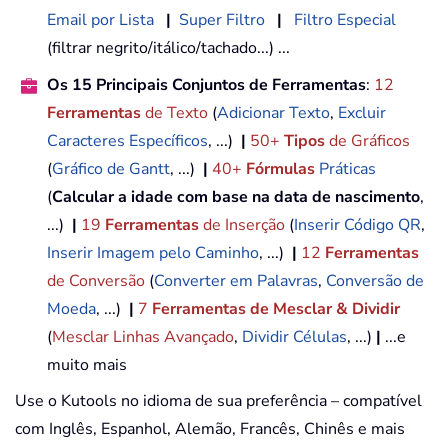
Email por Lista
|
Super Filtro
|
Filtro Especial
(filtrar negrito/itálico/tachado...) ...
Os 15 Principais Conjuntos de Ferramentas
:
12
Ferramentas
de Texto
(
Adicionar Texto
,
Excluir
Caracteres Específicos
, ...)
|
50+
Tipos
de Gráficos
(
Gráfico de Gantt
, ...)
|
40+
Fórmulas
Práticas
(
Calcular a idade com base na data de nascimento
,
...)
|
19
Ferramentas
de Inserção
(
Inserir Código QR
,
Inserir Imagem pelo Caminho
, ...)
|
12
Ferramentas
de Conversão
(
Converter em Palavras
,
Conversão de
Moeda
, ...)
|
7
Ferramentas de Mesclar & Dividir
(
Mesclar Linhas Avançado
,
Dividir Células
, ...)
|
...e
muito mais
Use o Kutools no idioma de sua preferência – compatível
com Inglês, Espanhol, Alemão, Francês, Chinês e mais