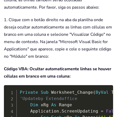
coluna, as linhas também serão ocultadas
automaticamente. Por favor, siga os passos abaixo:
1. Clique com o botão direito na aba da planilha onde
deseja ocultar automaticamente as linhas com células em
branco em uma coluna e selecione "Visualizar Código" no
menu de contexto. Na janela "Microsoft Visual Basic for
Applications" que aparece, copie e cole o seguinte código
no "Módulo" em branco:
Código VBA: Ocultar automaticamente linhas se houver
células em branco em uma coluna:
Copy
Private
Sub
 Worksheet_Change
(
ByVal
 Ta
'Updateby Extendoffice
Dim
 xRg 
As
 Range

    Application
.
ScreenUpdating 
=
Fals