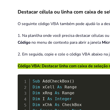
Destacar célula ou linha com caixa de 
O seguinte código VBA também pode ajudá-lo a destac
1. Na planilha onde você precisa destacar células o
Código
no menu de contexto para abrir a janela
Micr
2. Em seguida, copie e cole o código VBA abaixo na 
Código VBA: Destacar linha com caixa de seleção 
Sub
 AddCheckBox
(
)
Dim
 xCell 
As
Dim
 xRng 
As
Dim
 I 
As
Integer
Dim
 xChk 
As