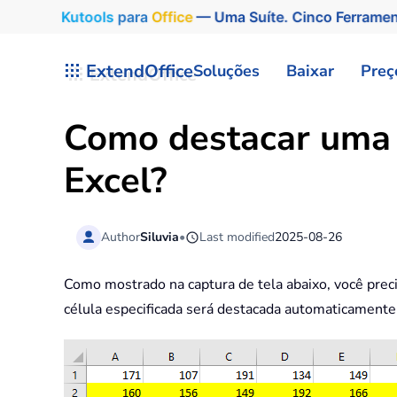
Kutools
para
Office
— Uma Suíte. Cinco Ferrame
Skip to main content
ExtendOffice
Soluções
Baixar
Preç
Como destacar uma c
Excel?
Author
Siluvia
•
Last modified
2025-08-26
Como mostrado na captura de tela abaixo, você preci
célula especificada será destacada automaticamente.