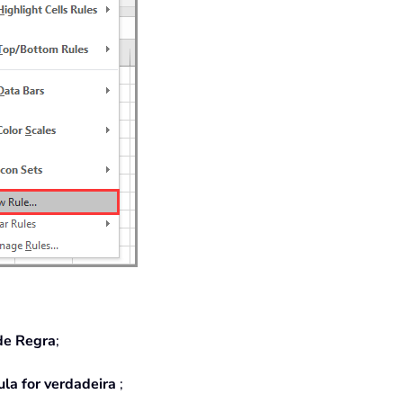
de Regra
;
la for verdadeira
;