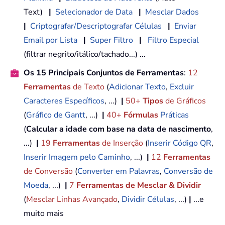
Text)
|
Selecionador de Data
|
Mesclar Dados
|
Criptografar/Descriptografar Células
|
Enviar
Email por Lista
|
Super Filtro
|
Filtro Especial
(filtrar negrito/itálico/tachado...) ...
Os 15 Principais Conjuntos de Ferramentas
:
12
Ferramentas
de Texto
(
Adicionar Texto
,
Excluir
Caracteres Específicos
, ...)
|
50+
Tipos
de Gráficos
(
Gráfico de Gantt
, ...)
|
40+
Fórmulas
Práticas
(
Calcular a idade com base na data de nascimento
,
...)
|
19
Ferramentas
de Inserção
(
Inserir Código QR
,
Inserir Imagem pelo Caminho
, ...)
|
12
Ferramentas
de Conversão
(
Converter em Palavras
,
Conversão de
Moeda
, ...)
|
7
Ferramentas de Mesclar & Dividir
(
Mesclar Linhas Avançado
,
Dividir Células
, ...)
|
...e
muito mais