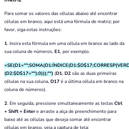
Para somar os valores das células abaixo até encontrar
células em branco, aqui está uma fórmula de matriz; por
favor, siga estas instruções:
1
. Insira esta fórmula em uma célula em branco ao lado da
sua coluna de números,
E1
, por exemplo.
=SE(D1="";SOMA(D1:ÍNDICE(D1:$D$17;CORRESP(VER
(D2:$D$17="");0)));"")
(
D1
,
D2
são as duas primeiras
células na sua coluna,
D17
é a última célula em branco na
coluna de números).
2
. Em seguida, pressione simultaneamente as teclas
Ctrl
+ Shift + Enter
e arraste a alça de preenchimento para
baixo até as células que deseja somar até encontrar
células em branco, veja a captura de tela: