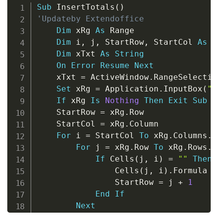
Copy
Sub
 InsertTotals
(
)
'Updateby Extendoffice
Dim
 xRg 
As
 Range

Dim
 i
,
 j
,
 StartRow
,
 StartCol 
As
I
Dim
 xTxt 
As
String
On
Error
Resume
Next
    xTxt 
=
 ActiveWindow
.
RangeSelectio
Set
 xRg 
=
 Application
.
InputBox
(
"p
If
 xRg 
Is
Nothing
Then
Exit
Sub
    StartRow 
=
 xRg
.
Row

    StartCol 
=
 xRg
.
Column

For
 i 
=
 StartCol 
To
 xRg
.
Columns
.
C
For
 j 
=
 xRg
.
Row 
To
 xRg
.
Rows
.
C
If
 Cells
(
j
,
 i
)
=
""
Then
                Cells
(
j
,
 i
)
.
Formula 
=
                StartRow 
=
 j 
+
1
End
If
Next
        StartRow 
=
 xRg
.
Row
