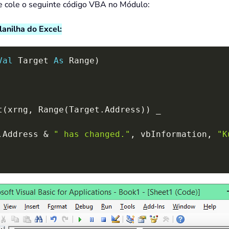
 e cole o seguinte código VBA no Módulo:
anilha do Excel:
Val
 Target 
As
 Range
)
t
(
xrng
,
 Range
(
Target
.
Address
)
)
_
.
Address 
&
" has changed."
,
 vbInformation
,
"K