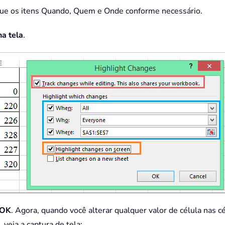
ique os itens Quando, Quem e Onde conforme necessário.
na tela
.
OK
. Agora, quando você alterar qualquer valor de célula nas 
 veja a captura de tela: