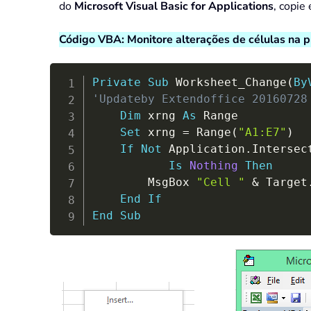
do
Microsoft Visual Basic for Applications
, copie
Código VBA: Monitore alterações de células na pl
Private
Sub
 Worksheet_Change
(
By
'Updateby Extendoffice 20160728
Dim
 xrng 
As
 Range

Set
 xrng 
=
 Range
(
"A1:E7"
)
If
Not
 Application
.
Intersec
Is
Nothing
Then
        MsgBox 
"Cell "
&
 Target
End
If
End
Sub