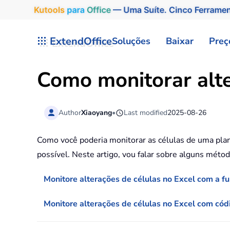
Kutools
para
Office
— Uma Suíte. Cinco Ferrame
Skip to main content
ExtendOffice
Soluções
Baixar
Preç
Como monitorar alte
Author
Xiaoyang
•
Last modified
2025-08-26
Como você poderia monitorar as células de uma planil
possível. Neste artigo, vou falar sobre alguns métod
Monitore alterações de células no Excel com a f
Monitore alterações de células no Excel com có