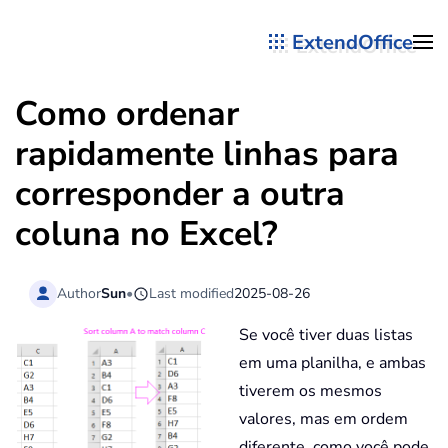
ExtendOffice
Skip to main content
Como ordenar
rapidamente linhas para
corresponder a outra
coluna no Excel?
Author
Sun
•
Last modified
2025-08-26
Se você tiver duas listas
em uma planilha, e ambas
tiverem os mesmos
valores, mas em ordem
diferente, como você pode