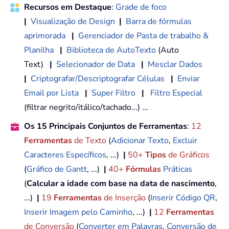
Recursos em Destaque
:
Grade de foco
|
Visualização de Design
|
Barra de fórmulas
aprimorada
|
Gerenciador de Pasta de trabalho &
Planilha
|
Biblioteca de AutoTexto
(Auto
Text)
|
Selecionador de Data
|
Mesclar Dados
|
Criptografar/Descriptografar Células
|
Enviar
Email por Lista
|
Super Filtro
|
Filtro Especial
(filtrar negrito/itálico/tachado...) ...
Os 15 Principais Conjuntos de Ferramentas
:
12
Ferramentas
de Texto
(
Adicionar Texto
,
Excluir
Caracteres Específicos
, ...)
|
50+
Tipos
de Gráficos
(
Gráfico de Gantt
, ...)
|
40+
Fórmulas
Práticas
(
Calcular a idade com base na data de nascimento
,
...)
|
19
Ferramentas
de Inserção
(
Inserir Código QR
,
Inserir Imagem pelo Caminho
, ...)
|
12
Ferramentas
de Conversão
(
Converter em Palavras
,
Conversão de