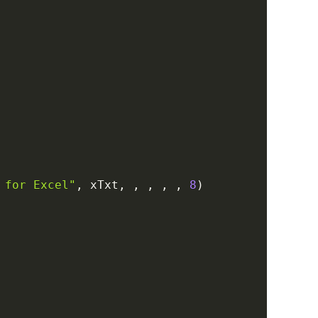
 for Excel"
,
 xTxt
,
,
,
,
,
8
)