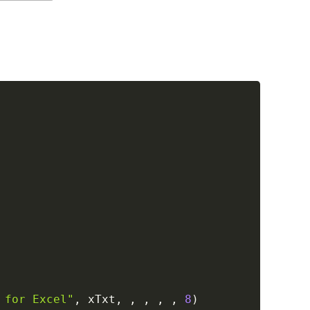
Copy
 for Excel"
,
 xTxt
,
,
,
,
,
8
)