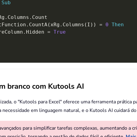
Sub
Rg
.
Columns
.
Count

tFunction
.
CountA
(
xRg
.
Columns
(
I
)
)
=
0
Then
reColumn
.
Hidden 
=
True
 em branco com Kutools AI
zada, o "Kutools para Excel" oferece uma ferramenta prática p
ecessidade em linguagem natural, e o Kutools AI cuidará do 
ançados para simplificar tarefas complexas, aumentando a criat
om precisão, tornando a gestão de dados fácil e eficiente.
Mais