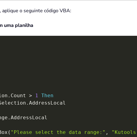
, aplique o seguinte código VBA:
m uma planilha
ion
.
Count 
>
1
Then
Selection
.
AddressLocal

nge
.
AddressLocal

Box
(
"Please select the data range:"
,
"Kutools