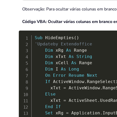
Observação: Para ocultar várias colunas em branco
Código VBA: Ocultar várias colunas em branco e
Sub
 HideEmpties
(
)
'Updateby Extendoffice
Dim
 xRg 
As
 Range

Dim
 xTxt 
As
String
Dim
 xCell 
As
 Range

Dim
 I 
As
Long
On
Error
Resume
Next
If
 ActiveWindow
.
RangeSelect
      xTxt 
=
 ActiveWindow
.
Range
Else
      xTxt 
=
 ActiveSheet
.
UsedRa
End
If
Set
 xRg 
=
 Application
.
Input