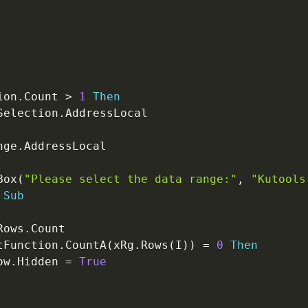
ion
.
Count 
>
1
Then
Selection
.
AddressLocal

nge
.
AddressLocal

Box
(
"Please select the data range:"
,
"Kutools
Sub
Rows
.
Count

tFunction
.
CountA
(
xRg
.
Rows
(
I
)
)
=
0
Then
ow
.
Hidden 
=
True