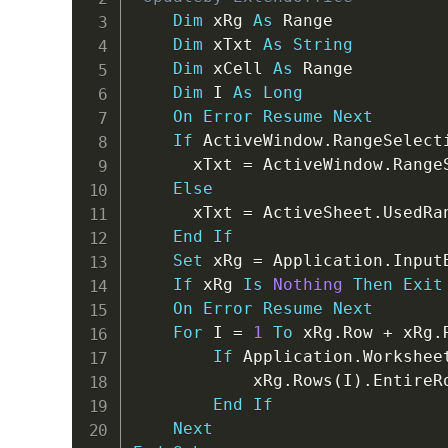
Dim
 xRg 
As
 Range

Dim
 xTxt 
As
String
Dim
 xCell 
As
 Range

Dim
 I 
As
Long
On
Error
Resume
Next
If
 ActiveWindow
.
RangeSelect
      xTxt 
=
 ActiveWindow
.
Range
Else
      xTxt 
=
 ActiveSheet
.
UsedRa
End
If
Set
 xRg 
=
 Application
.
Input
If
 xRg 
Is
Nothing
Then
Exit
On
Error
Resume
Next
For
 I 
=
1
To
 xRg
.
Row 
+
 xRg
.
If
 Application
.
Workshee
            xRg
.
Rows
(
I
)
.
EntireR
End
If
Next