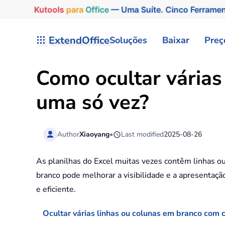
Kutools
para
Office
— Uma Suíte. Cinco Ferrame
Skip to main content
ExtendOffice
Soluções
Baixar
Preç
Como ocultar várias
uma só vez?
Author
Xiaoyang
•
Last modified
2025-08-26
As planilhas do Excel muitas vezes contêm linhas ou
branco pode melhorar a visibilidade e a apresentaçã
e eficiente.
Ocultar várias linhas ou colunas em branco com