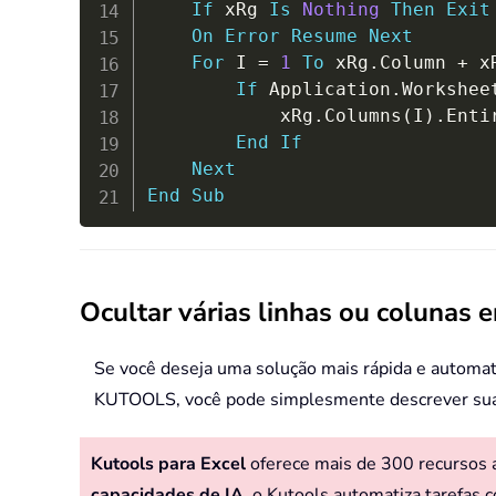
If
 xRg 
Is
Nothing
Then
Exit
On
Error
Resume
Next
For
 I 
=
1
To
 xRg
.
Column 
+
 x
If
 Application
.
Workshee
            xRg
.
Columns
(
I
)
.
Enti
End
If
Next
End
Sub
Ocultar várias linhas ou colunas
Se você deseja uma solução mais rápida e automati
KUTOOLS, você pode simplesmente descrever sua n
Kutools para Excel
oferece mais de 300 recursos av
capacidades de IA
, o Kutools automatiza tarefas c