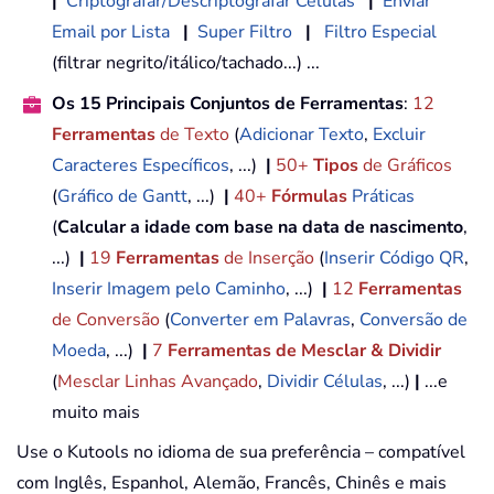
|
Criptografar/Descriptografar Células
|
Enviar
Email por Lista
|
Super Filtro
|
Filtro Especial
(filtrar negrito/itálico/tachado...) ...
Os 15 Principais Conjuntos de Ferramentas
:
12
Ferramentas
de Texto
(
Adicionar Texto
,
Excluir
Caracteres Específicos
, ...)
|
50+
Tipos
de Gráficos
(
Gráfico de Gantt
, ...)
|
40+
Fórmulas
Práticas
(
Calcular a idade com base na data de nascimento
,
...)
|
19
Ferramentas
de Inserção
(
Inserir Código QR
,
Inserir Imagem pelo Caminho
, ...)
|
12
Ferramentas
de Conversão
(
Converter em Palavras
,
Conversão de
Moeda
, ...)
|
7
Ferramentas de Mesclar & Dividir
(
Mesclar Linhas Avançado
,
Dividir Células
, ...)
|
...e
muito mais
Use o Kutools no idioma de sua preferência – compatível
com Inglês, Espanhol, Alemão, Francês, Chinês e mais