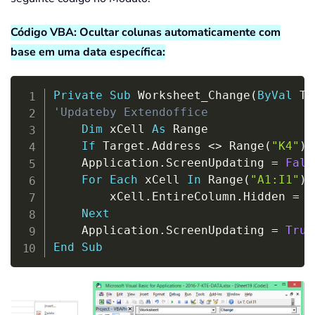
Código VBA: Ocultar colunas automaticamente com
base em uma data específica:
Copy
Private
Sub
 Worksheet_Change
(
ByVal
 Ta
'Updateby Extendoffice
Dim
 xCell 
As
 Range

If
 Target
.
Address 
<
>
 Range
(
"K4"
)
.
    Application
.
ScreenUpdating 
=
Fals
For
Each
 xCell 
In
 Range
(
"A1:I1"
)
        xCell
.
EntireColumn
.
Hidden 
=
(
Next
    Application
.
ScreenUpdating 
=
True
End
Sub