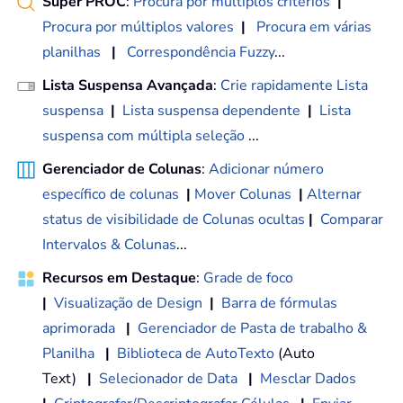
Super PROC
:
Procura por múltiplos critérios
|
Procura por múltiplos valores
|
Procura em várias
planilhas
|
Correspondência Fuzzy
...
Lista Suspensa Avançada
:
Crie rapidamente Lista
suspensa
|
Lista suspensa dependente
|
Lista
suspensa com múltipla seleção
...
Gerenciador de Colunas
:
Adicionar número
específico de colunas
|
Mover Colunas
|
Alternar
status de visibilidade de Colunas ocultas
|
Comparar
Intervalos & Colunas
...
Recursos em Destaque
:
Grade de foco
|
Visualização de Design
|
Barra de fórmulas
aprimorada
|
Gerenciador de Pasta de trabalho &
Planilha
|
Biblioteca de AutoTexto
(Auto
Text)
|
Selecionador de Data
|
Mesclar Dados