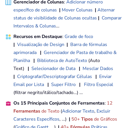
Gerenciador de Colunas
:
Adicionar número
específico de colunas
|
Mover Colunas
|
Alternar
status de visibilidade de Colunas ocultas
|
Comparar
Intervalos & Colunas
...
Recursos em Destaque
:
Grade de foco
|
Visualização de Design
|
Barra de fórmulas
aprimorada
|
Gerenciador de Pasta de trabalho &
Planilha
|
Biblioteca de AutoTexto
(Auto
Text)
|
Selecionador de Data
|
Mesclar Dados
|
Criptografar/Descriptografar Células
|
Enviar
Email por Lista
|
Super Filtro
|
Filtro Especial
(filtrar negrito/itálico/tachado...) ...
Os 15 Principais Conjuntos de Ferramentas
:
12
Ferramentas
de Texto
(
Adicionar Texto
,
Excluir
Caracteres Específicos
, ...)
|
50+
Tipos
de Gráficos
(
Gráfico de Gantt
, ...)
|
40+
Fórmulas
Práticas