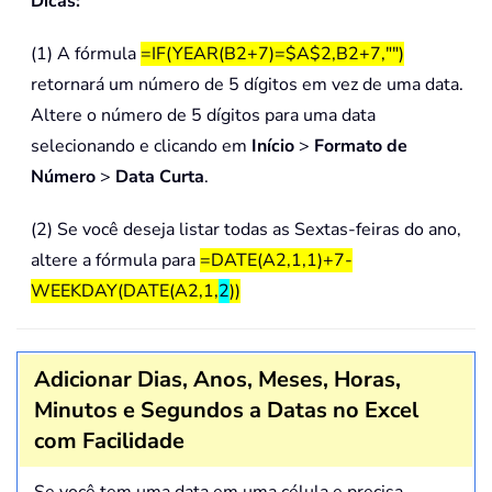
Dicas:
(1) A fórmula
=IF(YEAR(B2+7)=$A$2,B2+7,"")
retornará um número de 5 dígitos em vez de uma data.
Altere o número de 5 dígitos para uma data
selecionando e clicando em
Início
>
Formato de
Número
>
Data Curta
.
(2) Se você deseja listar todas as Sextas-feiras do ano,
altere a fórmula para
=DATE(A2,1,1)+7-
WEEKDAY(DATE(A2,1,
2
))
Adicionar Dias, Anos, Meses, Horas,
Minutos e Segundos a Datas no Excel
com Facilidade
Se você tem uma data em uma célula e precisa