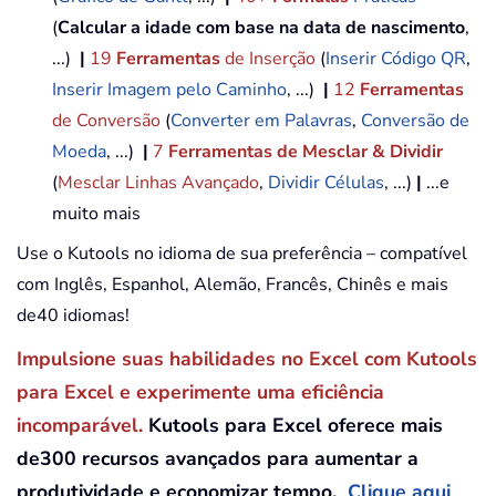
(
Calcular a idade com base na data de nascimento
,
...)
|
19
Ferramentas
de Inserção
(
Inserir Código QR
,
Inserir Imagem pelo Caminho
, ...)
|
12
Ferramentas
de Conversão
(
Converter em Palavras
,
Conversão de
Moeda
, ...)
|
7
Ferramentas de Mesclar & Dividir
(
Mesclar Linhas Avançado
,
Dividir Células
, ...)
|
...e
muito mais
Use o Kutools no idioma de sua preferência – compatível
com Inglês, Espanhol, Alemão, Francês, Chinês e mais
de40 idiomas!
Impulsione suas habilidades no Excel com Kutools
para Excel e experimente uma eficiência
incomparável.
Kutools para Excel oferece mais
de300 recursos avançados para aumentar a
produtividade e economizar tempo.
Clique aqui