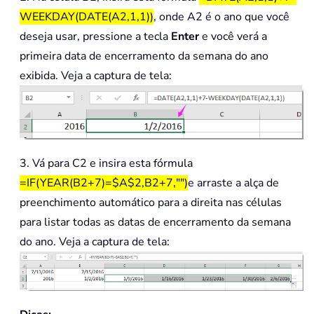
WEEKDAY(DATE(A2,1,1))
, onde A2 é o ano que você
deseja usar, pressione a tecla
Enter
e você verá a
primeira data de encerramento da semana do ano
exibida. Veja a captura de tela:
3. Vá para C2 e insira esta fórmula
=IF(YEAR(B2+7)=$A$2,B2+7,"")
e arraste a alça de
preenchimento automático para a direita nas células
para listar todas as datas de encerramento da semana
do ano. Veja a captura de tela: