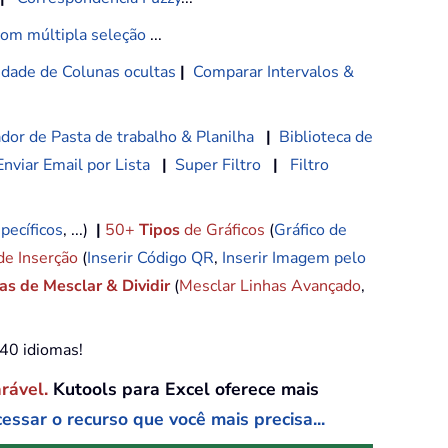
com múltipla seleção
...
lidade de Colunas ocultas
|
Comparar Intervalos &
dor de Pasta de trabalho & Planilha
|
Biblioteca de
Enviar Email por Lista
|
Super Filtro
|
Filtro
pecíficos
, ...)
|
50+
Tipos
de Gráficos
(
Gráfico de
de Inserção
(
Inserir Código QR
,
Inserir Imagem pelo
s de Mesclar & Dividir
(
Mesclar Linhas Avançado
,
e40 idiomas!
arável.
Kutools para Excel oferece mais
essar o recurso que você mais precisa...