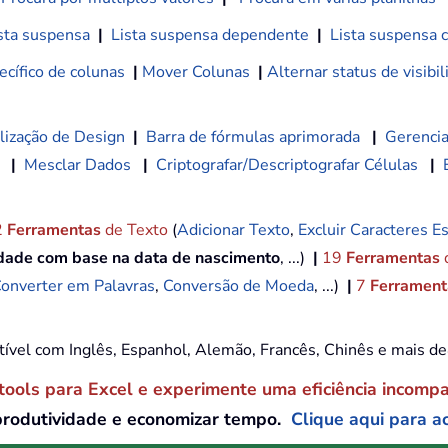
sta suspensa
|
Lista suspensa dependente
|
Lista suspensa 
cífico de colunas
|
Mover Colunas
|
Alternar status de visibi
lização de Design
|
Barra de fórmulas aprimorada
|
Gerencia
|
Mesclar Dados
|
Criptografar/Descriptografar Células
|
2
Ferramentas
de Texto
(
Adicionar Texto
,
Excluir Caracteres Es
idade com base na data de nascimento
, ...)
|
19
Ferramentas
onverter em Palavras
,
Conversão de Moeda
, ...)
|
7
Ferramenta
tível com Inglês, Espanhol, Alemão, Francês, Chinês e mais d
tools para Excel e experimente uma eficiência incomp
produtividade e economizar tempo.
Clique aqui para ac