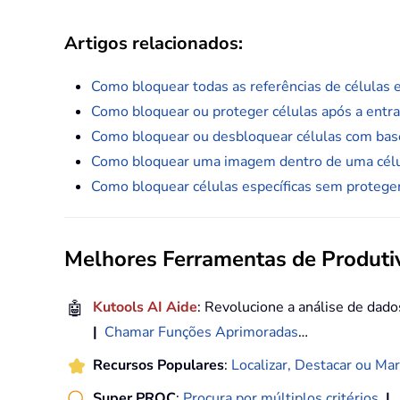
Artigos relacionados
:
Como bloquear todas as referências de células 
Como bloquear ou proteger células após a entra
Como bloquear ou desbloquear células com base 
Como bloquear uma imagem dentro de uma célu
Como bloquear células específicas sem proteger 
Melhores Ferramentas de Produtiv
🤖
Kutools AI Aide
: Revolucione a análise de dad
|
Chamar Funções Aprimoradas
…
Recursos Populares
:
Localizar, Destacar ou Mar
Super PROC
:
Procura por múltiplos critérios
|