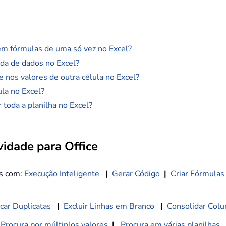
em fórmulas de uma só vez no Excel?
da de dados no Excel?
nos valores de outra célula no Excel?
la no Excel?
toda a planilha no Excel?
idade para Office
os com:
Execução Inteligente
|
Gerar Código
|
Criar Fórmulas
car Duplicatas
|
Excluir Linhas em Branco
|
Consolidar Colu
Procura por múltiplos valores
|
Procura em várias planilhas