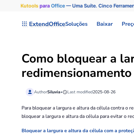
Kutools
para
Office
— Uma Suíte. Cinco Ferrame
Skip to main content
ExtendOffice
Soluções
Baixar
Preç
Como bloquear a larg
redimensionamento 
Author
Siluvia
•
Last modified
2025-08-26
Para bloquear a largura e altura da célula contra o
bloquear a largura e altura da célula para evitar o 
Bloquear a largura e altura da célula com a proteç