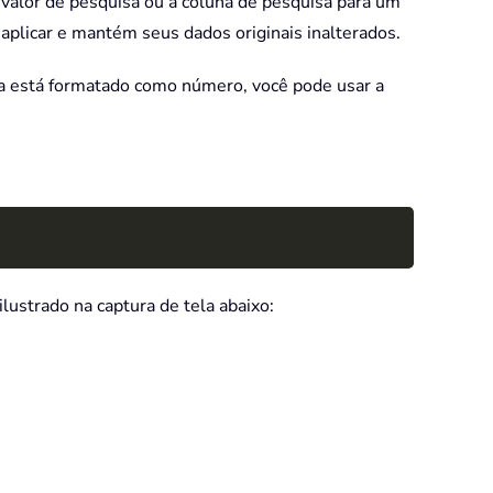
 valor de pesquisa ou a coluna de pesquisa para um
aplicar e mantém seus dados originais inalterados.
a está formatado como número, você pode usar a
Copy
lustrado na captura de tela abaixo: