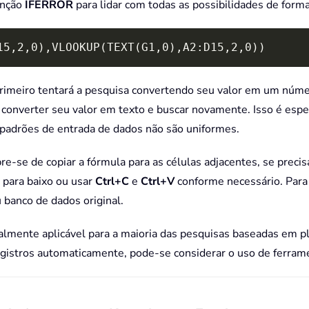
unção
IFERROR
para lidar com todas as possibilidades de forma
15,2,0),VLOOKUP(TEXT(G1,0),A2:D15,2,0))
 primeiro tentará a pesquisa convertendo seu valor em um númer
 converter seu valor em texto e buscar novamente. Isso é esp
padrões de entrada de dados não são uniformes.
-se de copiar a fórmula para as células adjacentes, se precisa
o para baixo ou usar
Ctrl+C
e
Ctrl+V
conforme necessário. Para 
 banco de dados original.
almente aplicável para a maioria das pesquisas baseadas em pl
egistros automaticamente, pode-se considerar o uso de ferram