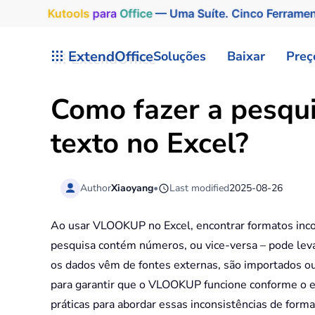
Kutools
para
Office
— Uma Suíte. Cinco Ferrame
Skip to main content
ExtendOffice
Soluções
Baixar
Preç
Como fazer a pesqu
texto no Excel?
Author
Xiaoyang
•
Last modified
2025-08-26
Ao usar VLOOKUP no Excel, encontrar formatos inco
pesquisa contém números, ou vice-versa – pode lev
os dados vêm de fontes externas, são importados ou
para garantir que o VLOOKUP funcione conforme o es
práticas para abordar essas inconsistências de fo