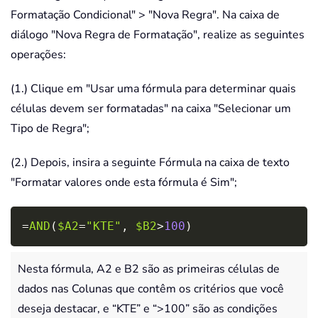
Formatação Condicional" > "Nova Regra". Na caixa de
diálogo "Nova Regra de Formatação", realize as seguintes
operações:
(1.) Clique em "Usar uma fórmula para determinar quais
células devem ser formatadas" na caixa "Selecionar um
Tipo de Regra";
(2.) Depois, insira a seguinte Fórmula na caixa de texto
"Formatar valores onde esta fórmula é Sim";
Copy
=
AND
(
$A2
=
"KTE"
,
$B2
>
100
)
Nesta fórmula, A2 e B2 são as primeiras células de
dados nas Colunas que contêm os critérios que você
deseja destacar, e “KTE” e “>100” são as condições