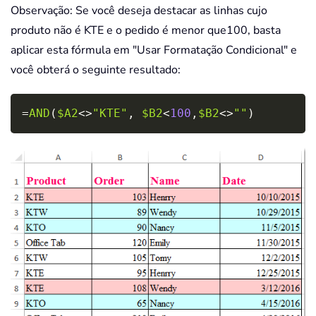
Observação: Se você deseja destacar as linhas cujo
produto não é KTE e o pedido é menor que100, basta
aplicar esta fórmula em "Usar Formatação Condicional" e
você obterá o seguinte resultado:
Copy
=
AND
(
$A2
<>
"KTE"
,
$B2
<
100
,
$B2
<>
""
)