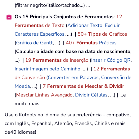
(filtrar negrito/itálico/tachado...) ...
Os 15 Principais Conjuntos de Ferramentas
:
12
Ferramentas
de Texto
(
Adicionar Texto
,
Excluir
Caracteres Específicos
, ...)
|
50+
Tipos
de Gráficos
(
Gráfico de Gantt
, ...)
|
40+
Fórmulas
Práticas
(
Calcular a idade com base na data de nascimento
,
...)
|
19
Ferramentas
de Inserção
(
Inserir Código QR
,
Inserir Imagem pelo Caminho
, ...)
|
12
Ferramentas
de Conversão
(
Converter em Palavras
,
Conversão de
Moeda
, ...)
|
7
Ferramentas de Mesclar & Dividir
(
Mesclar Linhas Avançado
,
Dividir Células
, ...)
|
...e
muito mais
Use o Kutools no idioma de sua preferência – compatível
com Inglês, Espanhol, Alemão, Francês, Chinês e mais
de40 idiomas!