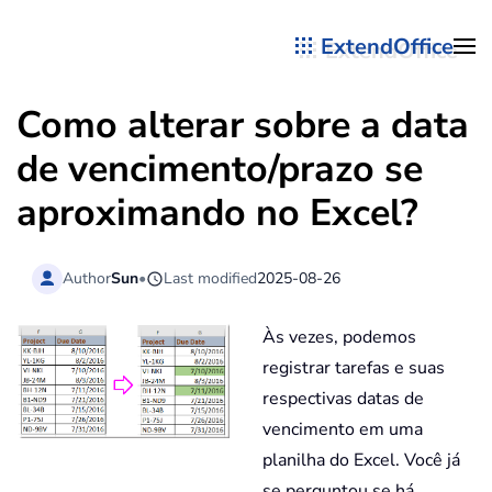
ExtendOffice
Skip to main content
Como alterar sobre a data
de vencimento/prazo se
aproximando no Excel?
Author
Sun
•
Last modified
2025-08-26
Às vezes, podemos
registrar tarefas e suas
respectivas datas de
vencimento em uma
planilha do Excel. Você já
se perguntou se há